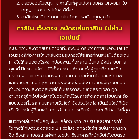
ตรวจสอบใบอนุญาตคาสิโนที่คุณเลือก สมัคร UFABET ใบ
อนุญาตจากยุโรปมักจะดีที่สุด
คาสิโนใหม่มักจะโดดเด่นในด้านการสนับสนุนลูกค้า
คาสิโน เว็บตรง สมัครเล่นคาสิโน ไม่ผ่าน
เอเย่นต์
ระบบความสะดวกสบายต่างๆที่นักพนันได้รับจากคาสิโนออนไลน์ได้
เงินจริงก็คือการเข้ามาเล่นด้วยอุปกรณ์สื่อสารที่ทันสมัยไม่ต้องเดิน
ทางไปให้เสี่ยงติดโรคจากบ่อนพนันทั้งหลาย นั้นและยังมีระบบการ
ดูแลที่เป็นระบบอัตโนมัติทั้งการถามคำถามตั้งผู้ดูแลที่ช่วยเหลือ
บรรดาผู้เล่นและยังมีสิทธิพิเศษอีกมากมายตั้งแต่โบนัสเครดิตฟรี
และผลตอบแทนที่สูงกว่าการพนันในบ่อนอื่นๆ และยังมีผู้ช่วยคอย
อำนวยความสะดวดสบายให้กับบรรดาสมาชิกตลอดเวลา คุณ
สามารถรู้จักเว็บไซต์คาสิโนออนไลน์โดยการสังเกตการโฆษณาหรือ
แบนเนอร์ที่ปรากฏบนหลายเว็บไซต์ ซึ่งส่วนใหญ่จะเป็นเว็บไซต์ที่เปิด
ให้บริการกับผู้ที่สนใจในการเล่นเกม การเดิมพันต่างๆ ที่น่าสนใจที่สุด
แนวทางเล่นคาสิโนสดjoker สล็อต ฝาก 20 รับ 100สามารถให้
โอกาสให้กับตัวเองตลอด 24 ชั่วโมง ตกลงใจสำหรับในการกรอก
ชื่อ ชื่อสกุล เบอร์โทรศัพท์ เลขบัญชีธนาคารที่หน้าเว็บได้โดยตรง