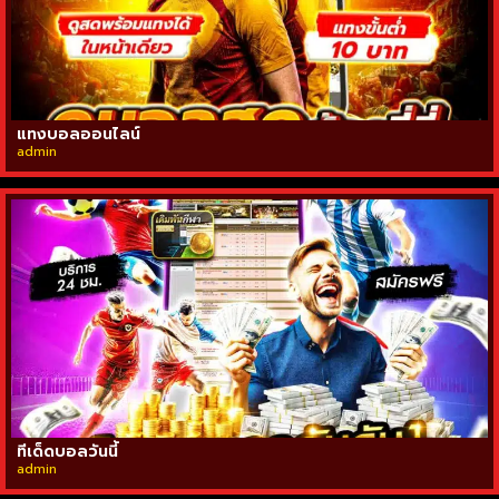
แทงบอลออนไลน์
admin
ทีเด็ดบอลวันนี้
admin