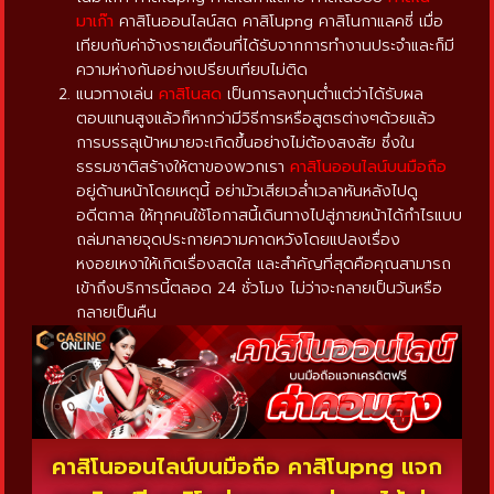
มาเก๊า
คาสิโนออนไลน์สด คาสิโนpng คาสิโนกาแลคซี่ เมื่อ
เทียบกับค่าจ้างรายเดือนที่ได้รับจากการทำงานประจำและก็มี
ความห่างกันอย่างเปรียบเทียบไม่ติด
แนวทางเล่น
คาสิโนสด
เป็นการลงทุนต่ำแต่ว่าได้รับผล
ตอบแทนสูงแล้วก็หากว่ามีวิธีการหรือสูตรต่างๆด้วยแล้ว
การบรรลุเป้าหมายจะเกิดขึ้นอย่างไม่ต้องสงสัย ซึ่งใน
ธรรมชาติสร้างให้ตาของพวกเรา
คาสิโนออนไลน์บนมือถือ
อยู่ด้านหน้าโดยเหตุนี้ อย่ามัวเสียเวล่ำเวลาหันหลังไปดู
อดีตกาล ให้ทุกคนใช้โอกาสนี้เดินทางไปสู่ภายหน้าได้กำไรแบบ
ถล่มทลายจุดประกายความคาดหวังโดยแปลงเรื่อง
หงอยเหงาให้เกิดเรื่องสดใส และสำคัญที่สุดคือคุณสามารถ
เข้าถึงบริการนี้ตลอด 24 ชั่วโมง ไม่ว่าจะกลายเป็นวันหรือ
กลายเป็นคืน
คาสิโนออนไลน์บนมือถือ คาสิโนpng แจก