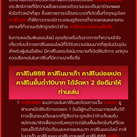
ประสิทธิภาพที่ปีความแข็งแรงของตัวเราเองจะเป็นยารักษาแผล
หัวใจก้าวหน้าที่สุด ซึ่งสภาพการณ์โรคระบาดที่เกิดขึ้นทั่วทุกมุมโลก
คาสิโนสด
ทำให้ภาวการณ์ภาวะเศรษฐกิจตกต่ำขาดแคลนหลายคน
สถานที่ทำงานบริษัทถูกเลิกว่าจ้าง
คาสิโนออนไลน์บนมือถือ
ในการลงเดิมพันออนไลน์ คุณต้องเริ่มต้นจากการทำความเข้าใจ
เกี่ยวกับบริการคาสิโนออนไลน์ที่ได้รับความนิยมมากที่สุดในปัจจุบัน
สำหรับผู้เล่นมือใหม่ มีคาสิโนออนไลน์มากมายที่เปิดให้บริการ แต่คุณ
ควรเลือกเล่นในคาสิโนที่มีความน่าเชื่อถือ.
คาสิโน888 คาสิโนมาเก๊า คาสิโนปอยเปต
คาสิโนขั้นต่ำ10บาท ได้จัดหา 2 ข้อดีมาให้
ท่านเล่น
คาสิโน888
แนวทางเล่นคาสิโนสดโดยทางเว็บ
บาคาร่า
ยู
ฟ่าเบทเปิดให้บริการตลอด 1 วันมีผู้คนจำนวนมากแลเห็นวิถี
ทางนี้ในตอนเดือนแรกที่รู้สึกว่าจะถูกเลิกว่าจ้างก็เลยรีบ
สมัครสมาชิกเพื่อรองรับเหตุการณ์อันเหี้ยมโหดในทันทีโดย
ตอนนี้ได้ได้กำไรเดือนละหลายแสนบาท คาสิโนออนไลน์ คาสิ
โนมาเก๊า คาสิโนpng คาสิโนกาแลคซี่ คาสิโน888
คาสิโน