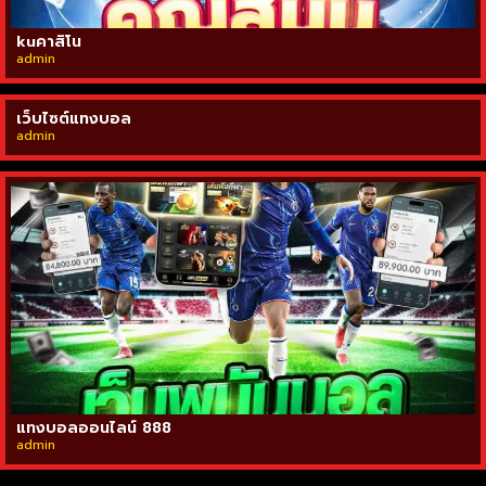
kuคาสิโน
admin
เว็บไซต์แทงบอล
admin
แทงบอลออนไลน์ 888
admin