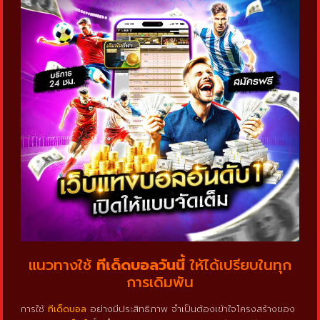
แนวทางใช้
ทีเด็ดบอลวันนี้
ให้ได้เปรียบในทุก
การเดิมพัน
การใช้
ทีเด็ดบอล
อย่างมีประสิทธิภาพ จำเป็นต้องเข้าใจโครงสร้างของ