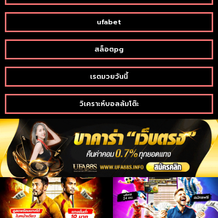
ufabet
สล็อตpg
เรตมวยวันนี้
วิเคราะห์บอลล้มโต๊ะ