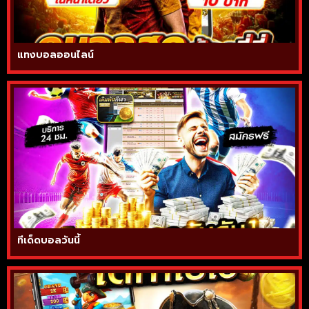
แทงบอลออนไลน์
ทีเด็ดบอลวันนี้