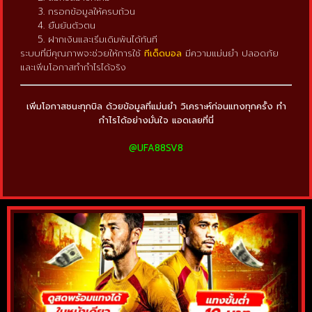
กรอกข้อมูลให้ครบถ้วน
ยืนยันตัวตน
ฝากเงินและเริ่มเดิมพันได้ทันที
ระบบที่มีคุณภาพจะช่วยให้การใช้
ทีเด็ดบอล
มีความแม่นยำ ปลอดภัย
และเพิ่มโอกาสทำกำไรได้จริง
เพิ่มโอกาสชนะทุกบิล ด้วยข้อมูลที่แม่นยำ วิเคราะห์ก่อนแทงทุกครั้ง ทำ
กำไรได้อย่างมั่นใจ แอดเลยที่นี่
@UFA88SV8