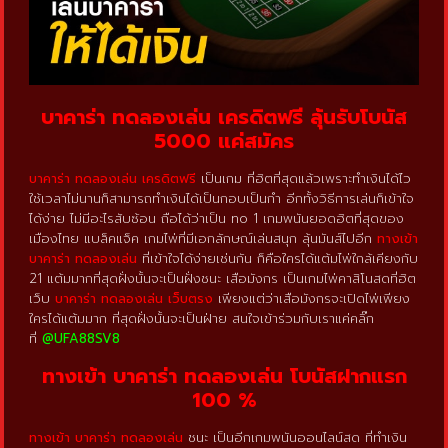
บาคาร่า ทดลองเล่น เครดิตฟรี ลุ้นรับโบนัส
5000 แค่สมัคร
บาคาร่า ทดลองเล่น เครดิตฟรี
เป็นเกม ที่ฮิตที่สุดแล้วเพราะทำเงินได้ไว
ใช้เวลาไม่นานก็สามารถทำเงินได้เป็นกอบเป็นกำ อีกทั้งวิธีการเล่นก็เข้าใจ
ได้ง่าย ไม่มีอะไรสับซ้อน ถือได้ว่าเป็น no 1 เกมพนันยอดฮิตที่สุดของ
เมืองไทย แบล็คแจ็ค เกมไพ่ที่มีเอกลักษณ์เล่นสนุก ลุ้นมันส์ไปอีก
ทางเข้า
บาคาร่า ทดลองเล่น
ที่เข้าใจได้ง่ายเช่นกัน ก็คือใครได้แต้มไพ่ใกล้เคียงกับ
21 แต้มมากที่สุดฝั่งนั้นจะเป็นฝั่งชนะ เสือมังกร เป็นเกมไพ่คาสิโนสดที่ฮิต
เว็บ
บาคาร่า ทดลองเล่น เว็บตรง
เพียงแต่ว่าเสือมังกรจะเปิดไพ่เพียง
ใครได้แต้มมาก ที่สุดฝั่งนั้นจะเป็นฝ่าย สนใจเข้าร่วมกับเราแค่คลิ๊ก
ที่
@UFA88SV8
ทางเข้า บาคาร่า ทดลองเล่น โบนัสฝากแรก
100 %
ทางเข้า บาคาร่า ทดลองเล่น
ชนะ เป็นอีกเกมพนันออนไลน์สด ที่ทำเงิน