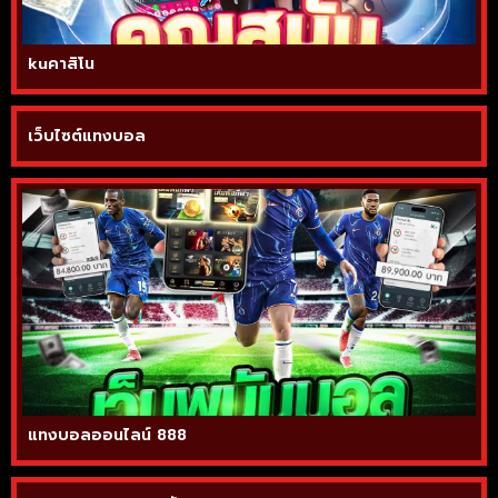
kuคาสิโน
เว็บไซต์แทงบอล
แทงบอลออนไลน์ 888