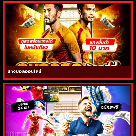
แทงบอลออนไลน์