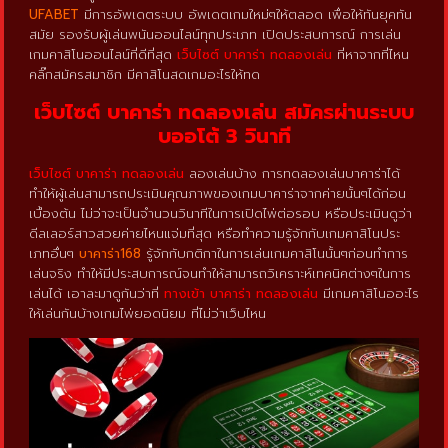
UFABET
มีการอัพเดตระบบ อัพเดตเกมใหม่ๆให้ตลอด เพื่อให้ทันยุคทัน
สมัย รองรับผู้เล่นพนันออนไลน์ทุกประเภท เปิดประสบการณ์ การเล่น
เกมคาสิโนออนไลน์ที่ดีที่สุด
เว็บไซต์ บาคาร่า ทดลองเล่น
ที่หาจากที่ไหน
คลิ๊กสมัครสมาชิก มีคาสิโนสดเกมอะไรให้ทด
เว็บไซต์ บาคาร่า ทดลองเล่น สมัครผ่านระบบ
บออโต้ 3 วินาที
เว็บไซต์ บาคาร่า ทดลองเล่น
ลองเล่นบ้าง การทดลองเล่นบาคาร่าได้
ทำให้ผู้เล่นสามารถประเมินคุณภาพของเกมบาคาร่าจากค่ายนั้นๆได้ก่อน
เบื้องต้น ไม่ว่าจะเป็นจำนวนวินาทีในการเปิดไพ่ต่อรอบ หรือประเมินดูว่า
ดีลเลอร์สาวสวยค่ายไหนแจ่มที่สุด หรือทำความรู้จักกับเกมคาสิโนประ
เภทอื่นๆ
บาคาร่า168
รู้จักกับกติกาในการเล่นเกมคาสิโนนั้นๆก่อนทำการ
เล่นจริง ทำให้มีประสบการณ์จนทำให้สามารถวิเคราะห์เทคนิคต่างๆในการ
เล่นได้ เอาละมาดูกันว่าที่
ทางเข้า บาคาร่า ทดลองเล่น
มีเกมคาสิโนออะไร
ให้เล่นกันบ้างเกมไพ่ยอดนิยม ที่ไม่ว่าเว็บไหน