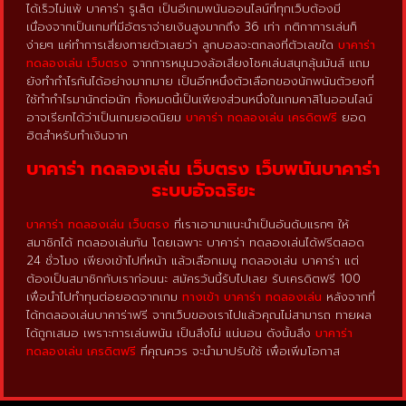
ได้เร็วไม่แพ้ บาคาร่า รูเล็ต เป็นอีเกมพนันออนไลน์ที่ทุกเว็บต้องมี
เนื่องจากเป็นเกมที่มีอัตราจ่ายเงินสูงมากถึง 36 เท่า กติกาการเล่นก็
ง่ายๆ แค่ทำการเสี่ยงทายตัวเลยว่า ลูกบอลจะตกลงที่ตัวเลขใด
บาคาร่า
ทดลองเล่น เว็บตรง
จากการหมุนวงล้อเสี่ยงโชคเล่นสนุกลุ้นมันส์ แถม
ยังทำกำไรกันได้อย่างมากมาย เป็นอีกหนึ่งตัวเลือกของนักพนันตัวยงที่
ใช้ทำกำไรมานักต่อนัก ทั้งหมดนี้เป็นเพียงส่วนหนึ่งในเกมคาสิโนออนไลน์
อาจเรียกได้ว่าเป็นเกมยอดนิยม
บาคาร่า ทดลองเล่น เครดิตฟรี
ยอด
ฮิตสำหรับทำเงินจาก
บาคาร่า ทดลองเล่น เว็บตรง เว็บพนันบาคาร่า
ระบบอัจฉริยะ
บาคาร่า ทดลองเล่น เว็บตรง
ที่เราเอามาแนะนำเป็นอันดับแรกๆ ให้
สมาชิกได้ ทดลองเล่นกัน โดยเฉพาะ บาคาร่า ทดลองเล่นได้ฟรีตลอด
24 ชั่วโมง เพียงเข้าไปที่หน้า แล้วเลือกเมนู ทดลองเล่น บาคาร่า แต่
ต้องเป็นสมาชิกกับเราก่อนนะ สมัครวันนี้รับไปเลย รับเครดิตฟรี 100
เพื่อนำไปทำทุนต่อยอดจากเกม
ทางเข้า บาคาร่า ทดลองเล่น
หลังจากที่
ได้ทดลองเล่นบาคาร่าฟรี จากเว็บของเราไปแล้วคุณไม่สามารถ ทายผล
ได้ถูกเสมอ เพราะการเล่นพนัน เป็นสิ่งไม่ แน่นอน ดังนั้นสิ่ง
บาคาร่า
ทดลองเล่น เครดิตฟรี
ที่คุณควร จะนำมาปรับใช้ เพื่อเพิ่มโอกาส