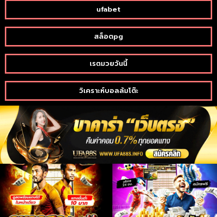
ufabet
สล็อตpg
เรตมวยวันนี้
วิเคราะห์บอลล้มโต๊ะ