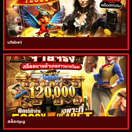
ufabet
สล็อตpg