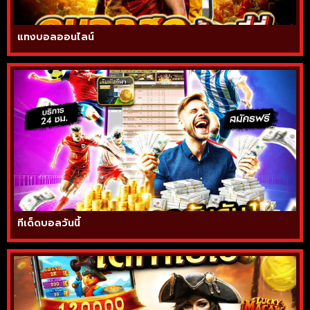
แทงบอลออนไลน์
ทีเด็ดบอลวันนี้