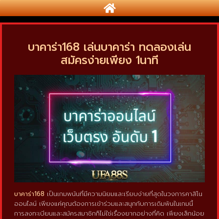
บาคาร่า168 เล่นบาคาร่า ทดลองเล่น
สมัครง่ายเพียง 1นาที
บาคาร่า168
เป็นเกมพนันที่มีความนิยมและเรียบง่ายที่สุดในวงการคาสิโน
ออนไลน์ เพียงแค่คุณต้องการเข้าร่วมและสนุกกับการเดิมพันในเกมนี้
การลงทะเบียนและสมัครสมาชิกก็ไม่ใช่เรื่องยากอย่างที่คิด เพียงเล็กน้อย