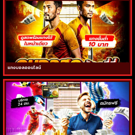
แทงบอลออนไลน์