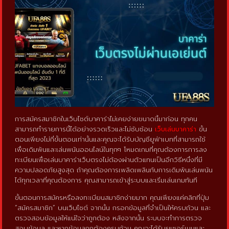
การสมัครสมาชิกในเว็บไซต์บาคาร่าไม่เคยง่ายขนาดนี้มาก่อน ทุกคน
สามารถทำรายการนี้ได้อย่างรวดเร็วและไม่ซับซ้อน
เว็บเล่นบาคาร่า
ขั้น
ตอนเพียงไม่กี่ขั้นตอนเท่านั้นและคุณจะได้รับบัญชียูฟ่าเบทที่สามารถใช้
เพื่อเดิมพันและเล่นพนันออนไลน์ในทุกๆ โหมดเกมที่คุณต้องการการลง
ทะเบียนเพื่อเล่นบาคาร่าเว็บตรงไม่ต้องผ่านตัวแทนเป็นอีกวิธีหนึ่งที่มี
ความปลอดภัยสูงสุด ถ้าคุณต้องการเพลิดเพลินกับการเดิมพันเล่นพนัน
ได้ทุกเวลาที่คุณต้องการ คุณสามารถเข้าสู่ระบบและเริ่มเล่นเกมทันที
ขั้นตอนการสมัครหรือลงทะเบียนสมาชิกง่ายมาก คุณเพียงแค่คลิกที่ปุ่ม
“สมัครสมาชิก” บนเว็บไซต์ จากนั้น กรอกข้อมูลที่จำเป็นให้ครบถ้วน และ
ตรวจสอบข้อมูลให้แน่ใจว่าถูกต้อง หลังจากนั้น ระบบจะทำการตรวจ
สอบข้อมูล และหากข้อมูลถูกต้องครบถ้วน คุณจะได้รับยูเซอร์เนมและ