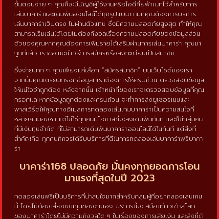
ขั้นตอนง่าย ๆ คุณก็จะมีบัญชีผู้ใช้งานหรือไอดีที่ยูฟ่าเบทไว้สำหรับการ
เล่นบาคาร่าและเดิมพันออนไลน์ได้ทุกรูปแบบตามที่คุณต้องการบริการ
เล่นบาคาร่าเว็บตรง ไม่ผ่านตัวแทน ซึ่งมีความปลอดภัยสูงสุด ทำให้คุณ
สามารถเริ่มเล่นได้โดยไม่ต้องกังวลเรื่องความปลอดภัยของข้อมูลส่วน
ตัวของคุณหากคุณต้องการเพิ่มรายได้เสริมผ่านการเล่นบาคาร่า คุณมา
ถูกที่แล้ว เราขอแนะนำวิธีการสมัครหรือลงทะเบียนเป็นสมาชิก
ซึ่งง่ายมาก ๆ คุณเพียงแค่เลือก “สมัครสมาชิก” บนเว็บไซต์ของเรา
จากนั้นคุณเตรียมกรอกข้อมูลที่เราต้องการให้ครบถ้วน ตรวจสอบข้อมูล
ให้แน่ใจว่าถูกต้อง หลังจากนั้น เจ้าหน้าที่ของเราจะตรวจสอบข้อมูลที่คุณ
กรอกและหากข้อมูลถูกต้องและครบถ้วน จะทำการส่งยูเซอร์เนมและ
พาสเวิร์ดให้คุณทางอีเมลการทดลองเล่นเกมบาคาร่าเป็นความสนใจที่
หลายคนมองหา แต่ไม่ใช่ทุกคนมีโอกาสที่จะลงเดิมพันทันที และก็มีกลุ่มคน
ที่มีเงินทุนจำกัด ที่ไม่สามารถเดิมพันบาคาร่าออนไลน์ได้ในทันที แต่สิ่งที่
สำคัญคือ ทุกคนก็ควรได้รับบริการที่ดีในการทดลองเล่นบาคาร่าฟรีบาคา
ร่า
บาคาร่า168 ปลอดภัย มั่นคงทุกยอดการโอน
มาแรงที่สุดในปี 2023
ทดลองเล่นฟรีเป็นบริการที่น่าสนใจมากสำหรับกลุ่มผู้ที่อยากลองเล่นเกม
นี้ โดยไม่ต้องเสี่ยงเงินทุนของตนเอง บริการนี้จะเสมือนก้าวเข้าสู่โลก
ของบาคาร่าโดยไม่มีความกังวลใด ๆ ในเรื่องของการเสียเงิน และสิ่งที่ดี