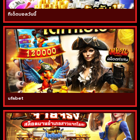
ทีเด็ดบอลวันนี้
ufabet