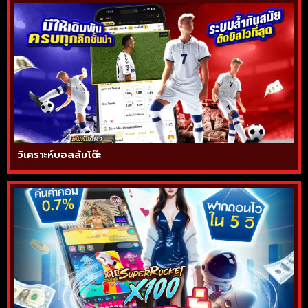
วิเคราะห์บอลล้มโต๊ะ