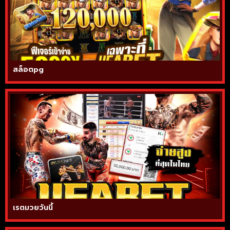
สล็อตpg
เรตมวยวันนี้