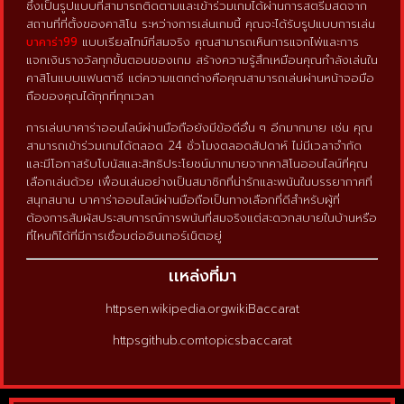
ซึ่งเป็นรูปแบบที่สามารถติดตามและเข้าร่วมเกมได้ผ่านการสตรีมสดจาก
สถานที่ที่ตั้งของคาสิโน ระหว่างการเล่นเกมนี้ คุณจะได้รับรูปแบบการเล่น
บาคาร่า99
แบบเรียลไทม์ที่สมจริง คุณสามารถเห็นการแจกไพ่และการ
แจกเงินรางวัลทุกขั้นตอนของเกม สร้างความรู้สึกเหมือนคุณกำลังเล่นใน
คาสิโนแบบแฟนตาซี แต่ความแตกต่างคือคุณสามารถเล่นผ่านหน้าจอมือ
ถือของคุณได้ทุกที่ทุกเวลา
การเล่นบาคาร่าออนไลน์ผ่านมือถือยังมีข้อดีอื่น ๆ อีกมากมาย เช่น คุณ
สามารถเข้าร่วมเกมได้ตลอด 24 ชั่วโมงตลอดสัปดาห์ ไม่มีเวลาจำกัด
และมีโอกาสรับโบนัสและสิทธิประโยชน์มากมายจากคาสิโนออนไลน์ที่คุณ
เลือกเล่นด้วย เพื่อนเล่นอย่างเป็นสมาชิกที่น่ารักและพนันในบรรยากาศที่
สนุกสนาน บาคาร่าออนไลน์ผ่านมือถือเป็นทางเลือกที่ดีสำหรับผู้ที่
ต้องการสัมผัสประสบการณ์การพนันที่สมจริงแต่สะดวกสบายในบ้านหรือ
ที่ไหนก็ได้ที่มีการเชื่อมต่ออินเทอร์เน็ตอยู่
เเหล่งที่มา
httpsen.wikipedia.orgwikiBaccarat
httpsgithub.comtopicsbaccarat