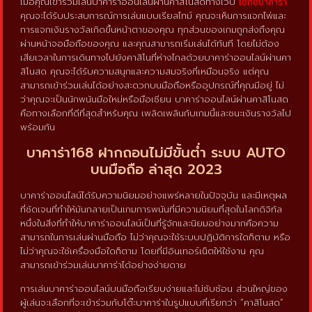
เมื่อคุณเข้าร่วมเล่นบาคาร่าออนไลน์ผ่านคาสิโนสดทางเว็บ
เซ็กซี่บาคาร่า
คุณจะได้รับประสบการณ์การเล่นแบบเรียลไทม์ คุณจะเห็นการแจกไพ่และ
การแจกเงินรางวัลเกิดขึ้นหน้าตาของคุณ ทุกส่วนของเกมถูกส่งถึงคุณ
ผ่านหน้าจอมือถือของคุณ และคุณสามารถเริ่มเล่นได้ทันที โดยไม่ต้อง
เสียเวลาในการเดินทางไปยังคาสิโนที่ห่างไกลด้วยบาคาร่าออนไลน์ผ่านคา
สิโนสด คุณจะได้รับความสนุกและความสมจริงที่เหมือนจริง แต่คุณ
สามารถเข้าร่วมเล่นได้อย่างสะดวกบนมือถือหรืออุปกรณ์ที่คุณมีอยู่ ไม่
ว่าคุณจะเป็นนักพนันมือใหม่หรือมือเซียน บาคาร่าออนไลน์ผ่านคาสิโนสด
คือทางเลือกที่ดีที่สุดสำหรับคุณ เพลิดเพลินกับเกมนี้และชนะเงินรางวัลไป
พร้อมกัน
บาคาร่า168 ฝากถอนไม่มีขั้นต่ำ ระบบ AUTO
บนมือถือ ล่าสุด 2023
บาคาร่าออนไลน์ได้รับความนิยมอย่างแพร่หลายในปัจจุบัน และมีเหตุผล
ที่ชัดเจนที่ทำให้มันกลายเป็นเกมการพนันที่มีความนิยมที่สุดในโลกดิจิทัล
หนึ่งในสิ่งที่ทำให้บาคาร่าออนไลน์เป็นที่รู้จักและนิยมอย่างมากคือความ
สามารถในการเล่นผ่านมือถือ ไม่ว่าคุณจะใช้ระบบปฏิบัติการใดก็ตาม หรือ
ไม่ว่าคุณจะใช้เครื่องมือใดก็ตาม โดยที่มีอินเทอร์เน็ตให้ใช้งาน คุณ
สามารถเข้าร่วมเล่นบาคาร่าได้อย่างง่ายดาย
การเล่นบาคาร่าออนไลน์บนมือถือเรียบง่ายและไม่ซับซ้อน ส่วนใหญ่ของ
ผู้เล่นจะเลือกที่จะเข้าร่วมกับโต๊ะบาคาร่าในรูปแบบที่เรียกว่า “คาสิโนสด”