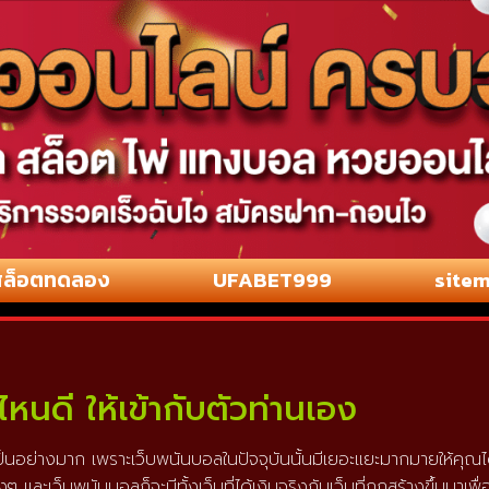
บสล็อตทดลอง
UFABET999
site
ไหนดี ให้เข้ากับตัวท่านเอง
็นอย่างมาก เพราะเว็บพนันบอลในปัจจุบันนั้นมีเยอะแยะมากมายให้คุณได
 และเว็บพนันบอลก็จะมีทั้งเว็บที่ได้เงินจริงกับเว็บที่ถูกสร้างขึ้นมาเพ