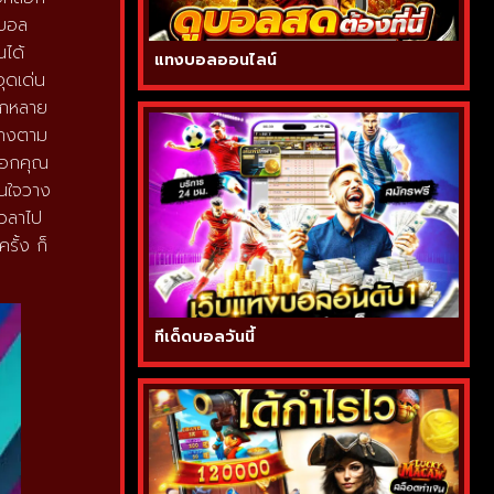
นบอล
ณได้
แทงบอลออนไลน์
จุดเด่น
ลากหลาย
าแทงตาม
่บอกคุณ
ินใจวาง
เวลาไป
รั้ง ก็
ทีเด็ดบอลวันนี้