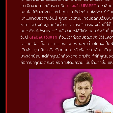
เอาเงินจากการสมัครสมาชิก
ทางเข้า UFABET
การเลือกเ
ออนไลน์เว็บหนึ่งมาแนะนำคุณ นั่นก็คือเว็บ ufa88s ทำไมเราถ
เข้าไปแทงบอลกับเว็บนี้ คุณจะได้เข้าไปแทงบอลกับเว็บพนัน
หายๆ อย่างที่อยู่ภายในเว็บ เช่น การบริการของเว็บนี้ที่
อย่างที่เราได้พบกล่าวไปแล้วว่าการใช้ทีเด็ดบอลเต็งวันน
วันนี้
ufabet เว็บแรก
ถึงแม้ว่าทีเด็ดบอลเต็งจะได้รับควา
ได้ร้อยเปอร์เซ็นต์ซ่าการแข่งขันของบอลคู่นี้ทีมไหนจะเป็
เดิมพัน คุณก็ควรที่จะคิดทบทวนหรือพิจารณาข้อมูลที่คุณ
บ้างเล็กน้อย แต่ถ้าคุณนึกถึงผลที่จะตามก็จะทำให้คุณมองข้
คือการที่คุณตัดสินใจเลือกทีมได้มีความแม่นยำมากขึ้น แ