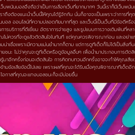
ว็บพนันบอลจึงถือว่าเป็นการเลือกเว็บที่ยากมากๆ วันนี้เราก็มีเว็บพนั
ึงต้องแนะนำเว็บนี้ให้คุณได้รู้จักกัน นั่นก็อาจจะเป็นเพราะว่าการที่คุ
บอล ออนไลน์ที่ความปลอดภัยมากที่สุด และเว็บนี้เป็นเว็บที่มีข้อดีหรือ
เป็นการบริการที่ดีเยี่ยม อัตราการจ่ายสูง และรูปแบบการวางเดิมพันที่ห
ี้คุณไม่ควรที่จะดูแล้วตัดสินใจในทันที แต่คุณควรพิจารณาก่อน และอย่
มน่าเชื่อเพราะมีความแม่นยำมากก็ตาม แต่การดูทีเด็ดก็ไม่ได้เป็นสิ่งที
นฝ่ายชนะ ไม่ว่าคุณจะดูทีเด็ดหรือดูข้อมูลอื่นๆ เพื่อนำมาประกอบการตัดส
รู้มาอีกครั้งก่อนจะตัดสินใจ การคิดทบทวนอีกครั้งอาจจะทำให้คุณเสีย
ามข้อเสียข้อนี้ไปเลย เพราะผลที่คุณจะได้รับเมื่อคุณพิจารณาทีเด็ดอีกค
ละโอกาสที่คุณจะแทงบอลชนะก็จะมีบ่อยขึ้น