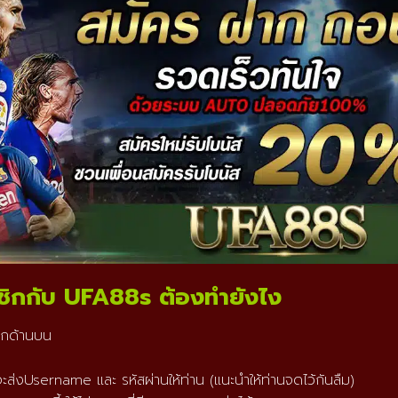
ชิกกับ UFA88s ต้องทำยังไง
ชิกด้านบน
ส่งUsername และ รหัสผ่านให้ท่าน (แนะนำให้ท่านจดไว้กันลืม)