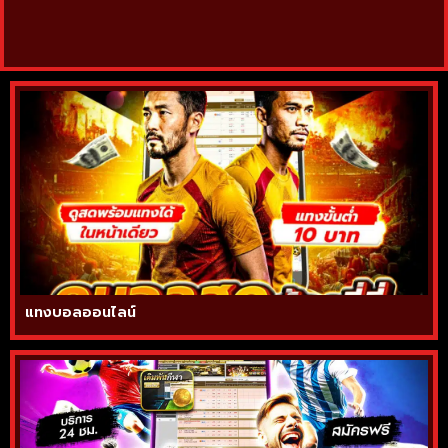
แทงบอลออนไลน์