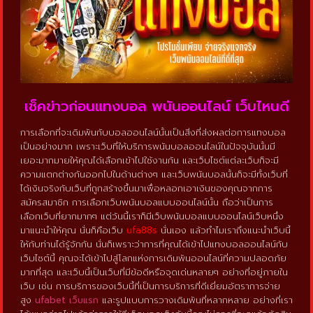
เช็คข่าวก่อนแทงบอล พนันออนไลน์ เว็บไหนดี
การเลือกที่จะเดิมพันกับบอลออนไลน์นั้นเป็นสิ่งที่ส่งผลต่อการแทงบอล
เป็นอย่างมาก เพราะเว็บที่ให้บริการพนันบอลออนไลน์ในปัจจุบันนั้นมี
เยอะมากมายให้คุณได้เลือกเข้าไปใช้งานกัน และเว็บไซต์แต่ละเว็บก็จะมี
ความแตกต่างกันออกไปในด้านต่างๆ และเว็บพนันบอลนั้นก็จะมีทั้งเว็บที่
ได้เงินจริงกับเว็บที่ถูกสร้างขึ้นมาเพื่อหลอกเอาเงินของคุณจากการ
สมัครสมาชิก การเลือกเว็บพนันบอลแบบออนไลน์นั้น ถือว่าเป็นการ
เลือกเว็บที่ยากมากๆ แต่วันนี้เราก็มีเว็บพนันบอลแบบออนไลน์เว็บหนึ่ง
มาแนะนำให้คุณ นั่นก็คือเว็บ
ufa88s
นั่นเอง แล้วทำไมเราถึงแนะนำเว็บนี้
ให้กับท่านได้รู้จักกัน นั่นก็เพราะว่าการที่คุณได้เข้าไปแทงบอลออนไลน์กับ
เว็บไซต์นี้ คุณจะได้เข้าไปสู่โลกแห่งการเดิมพันออนไลน์ที่ความปลอดภัย
มากที่สุด และเว็บนี้เป็นเว็บที่มีข้อดีหรือจุดเด่นหลายๆ อย่างที่อยู่ภายใน
เว็บ เช่น การบริการของเว็บนี้ที่เป็นการบริการที่ดีเยี่ยมอัตราการจ่าย
สูง
ufabet เว็บแรก
และรูปแบบการวางเดิมพันที่หลากหลาย อย่างที่เรา