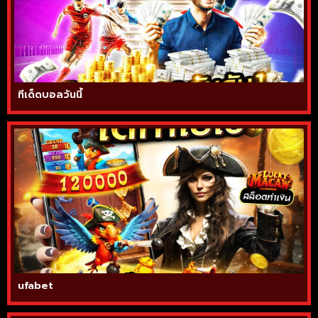
ทีเด็ดบอลวันนี้
ufabet