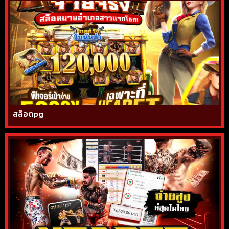
สล็อตpg