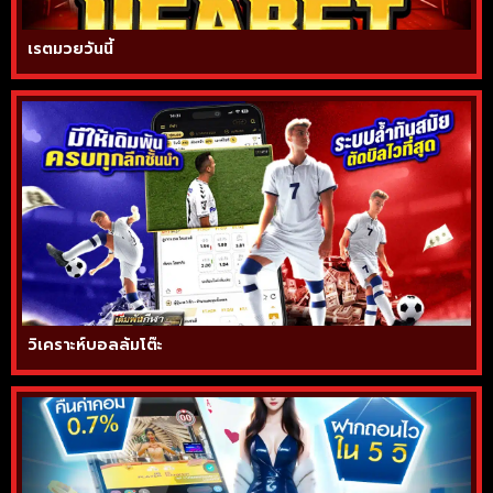
เรตมวยวันนี้
วิเคราะห์บอลล้มโต๊ะ