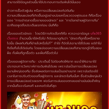
สามารถใช้ข้อมูลส่วนนี้มาใช้ประกอบการเดิมพันได้นั่นเอง
ข่าวการซื้อตัวผู้เล่น หรือการเปลี่ยนแปลงกัปตันทีม
ความเปลี่ยนแปลงที่เกิดขึ้นอยู่อย่างบ่อยครั้งแวดวงฟุตบอล ก็คือเรื่อง
ของ “การเข้าตลาดซื้อขายของนักเตะ” และ “การโยกย้ายผู้จัดการทีม”
เราก็ขอพูดถึงประเด็นแรกก่อน นั่นก็คือ
เรื่องของตัวนักเตะ : โดยวิธีการคัดเลือกก็คือ ควรจะเอาข้อมูล
ufa365
เว็บตรง
จำนวนนี้มาใช้หรือไม่ ก็ต้องมาดูกันว่า “นักเตะที่ถูกซื้อหรือขาย
ไปนั้น มีผลกับทีมที่ย้ายไปหรือไม่!?” ถ้าใช่ ก็จัดไปเอามาใช้ได้เลย แต่ถ้าไม่
ก็เขี่ยทิ้งไปได้เช่นกัน โดยแง่ของความเปลี่ยนแปลงก็สามารถดูได้ทั้งสอง
ฝั่ง ทั้งฝั่งที่ถูกซื้อตัว และฝั่งที่ซื้อตัวไป
เรื่องของผู้จัดการทีม : ประเด็นนี้ ไม่ต้องคิดให้ยาก แนะนำให้เอามาใช้
ประกอบการวิเคราะห์การเดิมพันได้เลย เพราะมันเป็นการเปลี่ยนแปลง
ขนานใหญ่ของทีม ซึ่งส่งผลต่อการเล่นเป็นอย่างมาก เพราะมันต้องใช้
เวลาในการปรับตัวของทั้งผู้จัดการ และนักเตะในทีมนั้นๆ ซึ่งส่วนใหญ่แล้ว
การเปลี่ยนแปลงช่วงแรกๆ ฟอร์มการเล่นของตกลงอย่างมันนัยสำคัญ
จากนั้นถึงจะเริ่มคงที และคงตัวในที่สุด