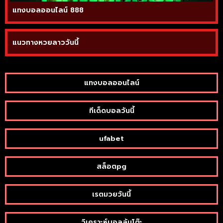
แทงบอลออนไลน์ 888
แนวทางหวยลาววันนี้
แทงบอลออนไลน์
ทีเด็ดบอลวันนี้
ufabet
สล็อตpg
เรตมวยวันนี้
วิเคราะห์บอลล้มโต๊ะ