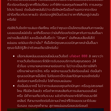
ที่จะต้องเรียนรู้ราคาที่ได้เปรียบ จะทำให้การลงทุนเกิดผลกำไร การลงทุน
ได้ประโยชน์ ดังนั้นนักพนันไม่ว่าจะมือใหม่หรือมือเก๋านอกจากจะต้อง
เข้าใจเกี่ยวกับราคาแล้ว ยังต้องดูให้เป็นด้วยว่าราคาที่เห็นอยู่น่าสนใจ
หรือไม่
ต่อให้เว็บไซต์การเล่นจะดีแค่ไหน หรือว่าคุณจะเป็นโคตรเซียนกับการพนัน
บอลออนไลน์ยังไง แต่ก็เชื่อเถอะว่ามันก็ต้องเกิดปัญหากับการเล่นขึ้นมา
อย่างเลี่ยงไม่ได้ และเมื่อมันขึ้นชื่อว่า “ปัญหา” มันก็หลบเลี่ยงไม่ได้
แน่นอน แต่มันจะดีกว่ามั้ย? ที่เมื่อไหร่คุณพบเจอปัญหาเหล่านั้นขึ้นมา
คุณจะไม่ได้รู้สึกว่าตัวคนเดียวอีกต่อไป
เลือกเล่นพนันบอลออนไลน์บนเว็บไซต์
ufabet 888
สิ เพราะว่า
ทางเว็บไซต์ของเราได้มีการรับรองบริการกับคุณตลอด 24
ชั่วโมง มากมายหลากหลายช่องทาง ไม่ว่าจะเป็นบริการให้คำ
ปรึกษาผ่านการโทร หรือ พนักงานบนเว็บไซต์ออนไลน์ ดังนั้นถ้า
คุณเจอปัญหาเมื่อไหร่ ไม่ต้องตะบี้ตะบันแก้ปัญหาเองอีกต่อไป
ส่งข้อความหรือโทรไป ได้คำตอบแน่นอน
ดังนั้นนับจากนี้ ไม่ว่าการเล่นของคุณเกิดปัญหา หรืออุปสรรคแค่
ไหน ก็ไม่มีหวั่นแล้ว หรือถ้าหากสงสัยกับการเล่นเกมออนไลน์
หรือ มีคำถามเกี่ยวกับระบบ แล้วถ้าเกิดอยากได้คำตอบมาให้
เคลียร์ ก็สามารถติดต่อไปถามเจ้าหน้าที่ได้ตลอดเวลาได้เลย
รับรอง ตอบทุกคำถาม สุภาพแน่นอนร้อยเปอร์เซนต์