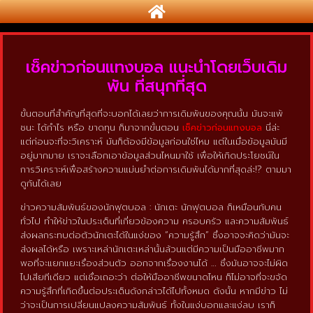
เช็คข่าวก่อนแทงบอล แนะนำโดยเว็บเดิม
พัน ที่สนุกที่สุด
ขั้นตอนที่สำคัญที่สุดที่จะบอกได้เลยว่าการเดิมพันของคุณนั้น มันจะแพ้
ชนะ ได้กำไร หรือ ขาดทุน ก็มาจากขั้นตอน
เช็คข่าวก่อนแทงบอล
นี่ล่ะ
แต่ก่อนจะที่จะวิเคราะห์ มันก็ต้องมีข้อมูลก่อนใช่ไหม แต่ในเมื่อข้อมูลมันมี
อยู่มากมาย เราจะเลือกเอาข้อมูลส่วนไหนมาใช้ เพื่อให้เกิดประโยชน์ใน
การวิเคราะห์เพื่อสร้างความแม่นยำต่อการเดิมพันได้มากที่สุดล่ะ!? ตามมา
ดูกันได้เลย
ข่าวความสัมพันธ์ของนักฟุตบอล : นักเตะ นักฟุตบอล ก็เหมือนกับคน
ทั่วไป ทำให้ข่าวในประเด็นที่เกี่ยวข้องความ ครอบครัว และความสัมพันธ์
ส่งผลกระทบต่อตัวนักเตะได้ในแง่ของ “ความรู้สึก” ซึ่งอาจจะคิดว่ามันจะ
ส่งผลได้หรือ เพราะเหล่านักเตะเหล่านั้นล้วนแต่มีความเป็นมืออาชีพมาก
พอที่จะแยกแยะเรื่องส่วนตัว ออกจากเรื่องงานได้ … ซึ่งมันอาจจะไม่ผิด
ไปเสียทีเดียว แต่เชื่อเถอะว่า ต่อให้มืออาชีพขนาดไหน ก็ไม่อาจที่จะขจัด
ความรู้สึกที่เกิดขึ้นต่อประเด็นดังกล่าวได้ไปทั้งหมด ดังนั้น หากมีข่าว ไม่
ว่าจะเป็นการเปลี่ยนแปลงความสัมพันธ์ ทั้งในแง่บอกและแง่ลบ เราก็