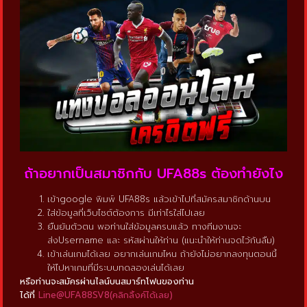
ถ้าอยากเป็นสมาชิกกับ UFA88s ต้องทำยังไง
เข้าgoogle พิมพ์ UFA88s แล้วเข้าไปที่สมัครสมาชิกด้านบน
ใส่ข้อมูลที่เว็บไซต์ต้องการ มีเท่าไรใส่ไปเลย
ยืนยันตัวตน พอท่านใส่ข้อมูลครบแล้ว ทางทีมงานจะ
ส่งUsername และ รหัสผ่านให้ท่าน (แนะนำให้ท่านจดไว้กันลืม)
เข้าเล่นเกมได้เลย อยากเล่นเกมไหน ถ้ายังไม่อยากลงทุนตอนนี้
ให้ไปหาเกมที่มีระบบทดลองเล่นได้เลย
หรือท่านจะสมัครผ่านไลน์บนสมาร์ทโฟนของท่าน
ได้ที่
Line@UFA88SV8(คลิกลิ้งค์ได้เลย)