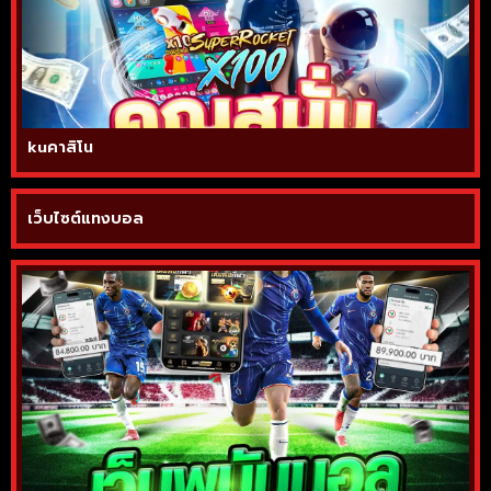
kuคาสิโน
เว็บไซต์แทงบอล