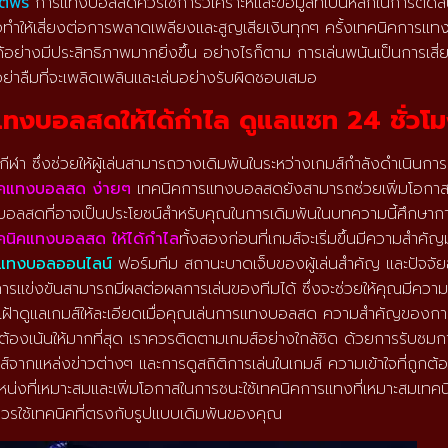
ตฟรี
การแทงบอลสดควรใช้การวิเคราะห์และข้อมูลที่เป็นหลักในการตัดสิ
ราะอาจทำให้เสี่ยงต่อการพลาดเพลียงและสูญเสียเงินทุกๆ ครั้งเทคนิคการ
อย่างมีประสิทธิภาพมากยิ่งขึ้น อย่างไรก็ตาม การเล่นพนันเป็นการเสี่
่าลืมที่จะเพลิดเพลินและเล่นอย่างรับผิดชอบเสมอ
นิคแทงบอลสดให้ได้กำไล ดูแลแชท 24 ชั่วโ
ฬา ซึ่งช่วยให้ผู้เล่นสามารถวางเดิมพันในระหว่างเกมส์กำลังดำเนินการ 
ิคแทงบอลสด ง่ายๆ
เทคนิคการแทงบอลสดยังสามารถช่วยเพิ่มโอกา
งบอลสดที่อาจเป็นประโยชน์สำหรับคุณในการเดิมพันในบทความนี้ศึกษาก
คนิคแทงบอลสด ให้ได้กำไล
ทั้งสองก่อนที่เกมส์จะเริ่มขึ้นมีความสำคั
แทงบอลออนไลน์
ฟอร์มทีม สถานะบาดเจ็บของผู้เล่นสำคัญ และปัจจัยอื
รแข่งขันสามารถมีผลต่อผลการเล่นของทีมได้ ซึ่งจะช่วยให้คุณมีความรู
้นเฝ้าดูแลเกมส์ให้ละเอียดเมื่อคุณเล่นการแทงบอลสด ความสำคัญของการ
ต้องเน้นให้มากที่สุด เราควรติดตามเกมส์อย่างใกล้ชิด ด้วยการรับชมก
กแหล่งข่าวต่างๆ และการดูสถิติการเล่นในเกมส์ ความเข้าใจที่ถูกต้อ
น่งที่เหมาะสมและเพิ่มโอกาสในการชนะใช้เทคนิคการแทงที่เหมาะสมเทค
ควรใช้เทคนิคที่ตรงกับรูปแบบเดิมพันของคุณ