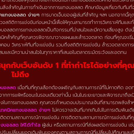
่สามารถช่วยให้คุณสร้างโอกาสชนะในการแทงบอลสดได้ศึกษาและวิเคราะห
็นสิ่งสำคัญในการทำเงินจากการแทงบอลสด ศึกษาข้อมูลเกี่ยวกับทีมที่
ิคแทงบอลสด ง่ายๆ
การบาดเจ็บของผู้เล่นที่สำคัญ ฯลฯ นอกจากนี้ค
จสถิติการแข่งขันก่อนหน้านี้เพื่อให้คุณสามารถทำการวิเคราะห์ทีมแล
อลสดการแทงบอลสดเป็นกิจกรรมที่น่าสนใจและมีความเสี่ยงสูง ดังนั้น
ทคนิคสำคัญที่คุณควรพิจารณาวางแผนและสำรวจตลาด ก่อนที่คุณจะเริ
 วิเคราะห์ทีมที่จะแข่งขัน รวมถึงสถิติการแข่งขัน สำรวจตลาดการ
มาะสมและมีความน่าสนใจในทุกราคาที่เสนอในตลาดระมัดระวังและอดทน
กับเว็บอันดับ 1 ที่ทำกำไรได้อย่างที่ค
ไม่ถึง
งบอลสด
เมื่อทีมที่คุณเลือกต้องเผชิญกับสถานการณ์ที่ไม่คาดคิด อด
จากการแพ้หรือชนะในรอบเดียวเท่านั้น เน้นในระยะยาวและพิจารณาถึงเ
สี่ยงในการแทงบอลสด คุณควรกำหนดงบประมาณเงินที่สามารถพลังสำห
เทคนิคแทงบอลสด ง่ายๆ
ไม่ควรวางเงินที่มากเกินไปในการเดิมพันเดี
นใจติดตามสถานการณ์การแข่งขัน การติดตามสถานการณ์การแข่งขันที่ค
ทงบอลสด ให้ได้กำไล
ผู้เล่น หรือสถานการณ์ที่ส่งผลต่อการแข่งขัน เ
ปรับเปลี่ยนยอดเดิมพันของคุณตามสถานการณ์ที่เปลี่ยนไปศึกษาและเรี