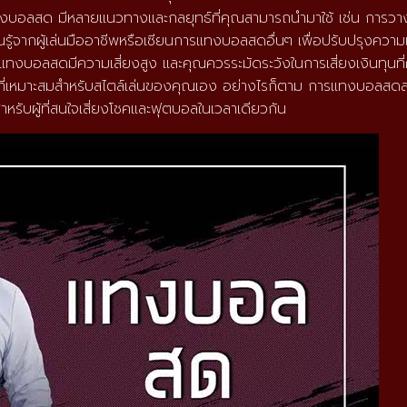
ารแทงบอลสด มีหลายแนวทางและกลยุทธ์ที่คุณสามารถนำมาใช้ เช่น การวา
นรู้จากผู้เล่นมืออาชีพหรือเซียนการแทงบอลสดอื่นๆ เพื่อปรับปรุงความเ
งบอลสดมีความเสี่ยงสูง และคุณควรระมัดระวังในการเสี่ยงเงินทุนที
คที่เหมาะสมสำหรับสไตล์เล่นของคุณเอง อย่างไรก็ตาม การแทงบอลสด
ีสำหรับผู้ที่สนใจเสี่ยงโชคและฟุตบอลในเวลาเดียวกัน