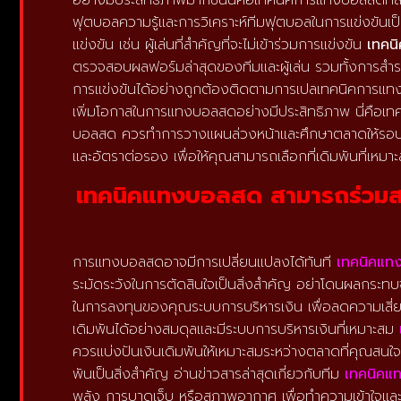
อย่างมีประสิทธิภาพมากขึ้นนี่คือเทคนิคการแทงบอลสดที
ฟุตบอลความรู้และการวิเคราะห์ทีมฟุตบอลในการแข่งขันเป
แข่งขัน เช่น ผู้เล่นที่สำคัญที่จะไม่เข้าร่วมการแข่งขัน
เทคน
ตรวจสอบผลฟอร์มล่าสุดของทีมและผู้เล่น รวมทั้งการสำรว
การแข่งขันได้อย่างถูกต้องติดตามการเปลเทคนิคการแทงบ
เพิ่มโอกาสในการแทงบอลสดอย่างมีประสิทธิภาพ นี่คือเ
บอลสด ควรทำการวางแผนล่วงหน้าและศึกษาตลาดให้รอบคอบ
และอัตราต่อรอง เพื่อให้คุณสามารถเลือกที่เดิมพันที่เห
เทคนิคแทงบอลสด สามารถร่วมสนุก
การแทงบอลสดอาจมีการเปลี่ยนแปลงได้ทันที
เทคนิคแท
ระมัดระวังในการตัดสินใจเป็นสิ่งสำคัญ อย่าโดนผลกระทบ
ในการลงทุนของคุณระบบการบริหารเงิน เพื่อลดความเ
เดิมพันได้อย่างสมดุลและมีระบบการบริหารเงินที่เหมาะสม
ควรแบ่งปันเงินเดิมพันให้เหมาะสมระหว่างตลาดที่คุณส
พันเป็นสิ่งสำคัญ อ่านข่าวสารล่าสุดเกี่ยวกับทีม
เทคนิคแ
พลัง การบาดเจ็บ หรือสภาพอากาศ เพื่อทำความเข้าใจและ