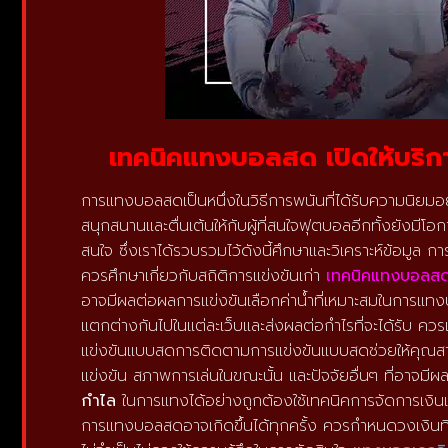
เทคนิคแทงบอลสด เปิดให้บริการ
การแทงบอลสดเป็นหนึ่งในวิธีการพนันที่ได้รับความนิยมอ
สนุกสนานและตื่นเต้นให้กับผู้ที่สนใจฟุตบอลอีกทั้งยังมีโ
สนใจ ซึ่งเราได้รวบรวมไว้ดังนี้ศึกษาและวิเคราะห์ข้อมูล ก
ควรศึกษาเกี่ยวกับสถิติการแข่งขันเก่า
เทคนิคแทงบอลสด
อาจมีผลต่อผลการแข่งขันเลือกค่าน้ำที่เหมาะสมในการแทงบ
แตกต่างกันไปในแต่ละเว็บและส่งผลต่อกำไรที่จะได้รับ ควรเป
แข่งขันแบบสดการติดตามการแข่งขันแบบสดช่วยให้คุณสามา
แข่งขัน สภาพการเล่นในขณะนั้น และปัจจัยอื่นๆ ที่อาจม
กำไล
ในการแทงได้อย่างถูกต้องใช้เทคนิคการจัดการเงิน
การแทงบอลสดอาจเกิดขึ้นได้ทุกครั้ง ควรกำหนดวงเงินที่คุ