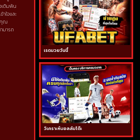
งเดิมพัน
ข้าใจและ
่คุณ
สามารถ
เรตมวยวันนี้
วิเคราะห์บอลล้มโต๊ะ