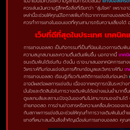
ไม่จำเป็นไม่ควรใช้ความรู้สึกในการตัดสินใจ
แทงบอลเครดิ
ควรเล่นเน้นความรู้สึกหรือสิ่งที่เรียกว่า “สุ่มโชค” เพ
เหล่านี้จะช่วยให้คุณมีโอกาสเพิ่มกำไรจากการแทงบอลสดได้
ควรทำการแทงในขอบเขตที่คุณสามารถรับความเสี่ยงได้ อย
เว็บที่ดีที่สุดในประเทศ เทค
การแทงบอลสด เป็นกิจกรรมที่เป็นที่นิยมในวงการเดิมพันกี
ความสนุกสนานและความตื่นเต้นเพิ่มขึ้น นอกจากนี้
เทคน
ชนะเดิมพันได้เช่นกัน ดังนั้น เราจะมาเสนอเทคนิคการแท
วิเคราะห์ทีมก่อนแข่งขันการศึกษาข้อมูลและวิเคราะห์ทีม
เท
การแทงบอลสด เรียนรู้เกี่ยวกับสถิติการแข่งขันก่อนหน้า
อาจมีผลต่อผลการแข่งขัน เนื่องจากเหตุการณ์ในระหว่างกา
มั่นใจและตัดสินใจในการวางเดิมพันได้อย่างแม่นยำมากขึ
ดูแลเกมส์และสถานะปัจจุบันของทีมไม่สามารถมองข้ามได้ 
ถ่ายทอดสด การอ่านข่าวสารหรือความเคลื่อนไหวของเกมส์จา
กับสภาพการแข่งขันจะช่วยให้คุณทำการวางเดิมพันในตำแห
แทงที่เหมาะสมเป็นสิ่งสำคัญเมื่อเล่นการแทงบอลสด คุณ