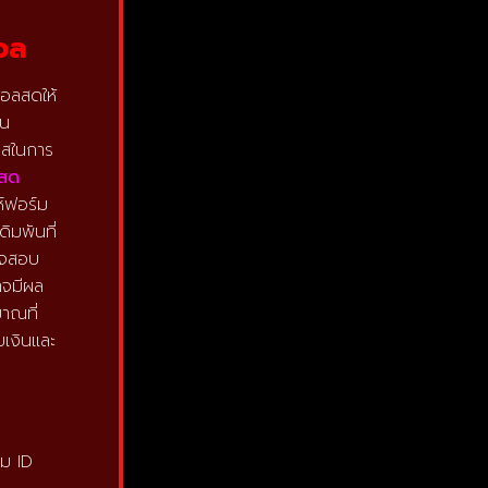
งวล
บอลสดให้
้น
าสในการ
ลสด
ห์ฟอร์ม
ิมพันที่
รวจสอบ
าจมีผล
าณที่
ยเงินและ
าม ID