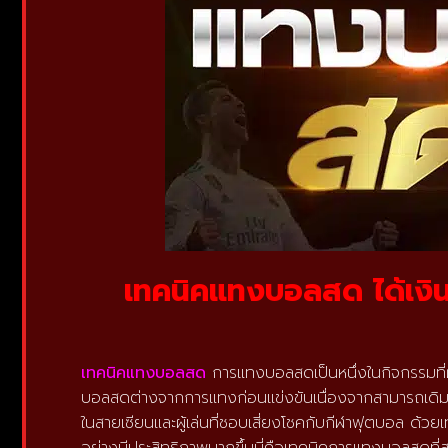
เทคนิคแทงบอลสด ได้เงิ
เทคนิคแทงบอลสด
การแทงบอลสดเป็นหนึ่งในกิจกรรมที่
บอลสดต่างจากการแทงก่อนแข่งขันเนื่องจากสามารถเดิมพ
ในสายเซียนและผู้เล่นที่ชอบเสี่ยงโชคกับกีฬาฟุตบอล ด