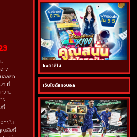
023
าม
kuคาสิโน
ุณอาจ
แทงบอลสด
ๆ ที่
เว็บไซต์แทงบอล
มีความ
การ
ที่
ยงภัยใน
ญเสียที่