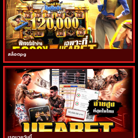
สล็อตpg
เรตมวยวันนี้