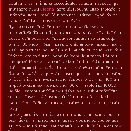
ออนไลน์ เรามีราคาที่สามารถปรับเปลี่ยนได้ตลอดเวลาการแข่งขัน คุณ
สามารถวางเดิมพัน
ufadna
ได้ว่าจะเริ่มแข่งขันกันไปแล้ว แทงได้ถึง 15
นาทีสุดท้าย แต่วันนี้เราจะไม่ได้มาเรื่องเหล่านี้ แต่เราจะมาพูดกันว่าแทง
บอลออนไลน์มีรูปแบบการวางเดิมพันอะไรบ้าง
มีรูปแบบการวางเดิมพันที่หลากหลาย โดยเฉพาะกีฬาฟุตบอล
การวางเดิมพันที่นิยมมากที่สุดบนเว็บแทงบอลออนไลน์เหมือนกันทั่วโลก
อยู่แล้ว นั่นก็คือบอลเดี่ยว ก็มีข้อดีตรงที่มีลิมิตในการวางเดิมพันสูง
มากกว่า 30 ล้านบาท ใครที่แทงเสีย แทงเสีย แทงเสีย แล้วต้องการตาม
ผลคืน คุณก็สามารถแทงหนักขึ้น หนักขึ้น หนักขึ้น จนได้ทุนคืนพร้อมกำไร
ได้ดีที่สุด เพราะว่าเว็บแทงบอลออนไลน์จดทะเบียนมากกว่า 1 พันล้าน
บาท คุณจะไม่ต้องกังวลเลยว่าเว็บจะมีจ่ายรึเปล่า เขาก็จ่ายคืนแน่นอน
วันนี้เราจะมาแนะนำในส่วนอื่นรูปแบบการวางเดิมพันยอดนิยม ที่หลายคน
ชื่นชอบกันก็จะมีตั้งแต่ สูง – ต่ำ , การแทงลูกเตะมุม , ทายผลสกอร์ที่ผม
ว่าเป็นอะไรที่สนุกมาก เพราะว่าในบางครั้งมีอัตราจ่ายมากกว่า 100 เท่า
ถ้าคุณมีโชคดีมากพอ คุณอาจจะแทง 100 บาท แล้วได้กำไร 10,000
เลยก็ได้ นอกจากนี้สิ่งที่ทำให้นักพนันรู้สึกสนุกสนานอย่างมากก็จะได้แก่
การทายว่าใครจะเป็นผู้ทำประตูภายใน 15 นาที หรือ 5 นาทีนี้จะมี
เหตุการณ์อะไรเกิดขึ้น เช่น ใบแดง , การทำฟาล์ว , การเตะมุม , การทำ
ประตู
อีกหนึ่งรูปแบบที่หลายคนชื่นชอบกันมาก พูดเลยว่าแทงง่ายได้เงินง่าย
จริงๆ นั่นคือการแทงแบบไม่มีราคาต่อรอง ตัวอย่างเช่น แมนเชสเตอร์
ยูไนเต็ด พบกับ ทีมเวสต์บรอมวิชอัลเบี้ยน 2 ทีมนี้มีชื่อชั้น และศักยภาพ