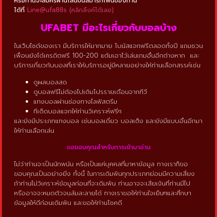
หรือท่านจะสมัครผ่านไลน์บนสมาร์ทโฟนของท่าน
ได้ที่
Line@ufa88s (คลิกลิ้งค์ได้เลย)
UFABET มีอะไรเกี่ยวกับบอลบ้าง
ในเว็บไซต์ของเรา มีบริการให้มากมาย โบนัสแจกฟรีตลอดทั้งปี แถมชวน
เพื่อนยังได้เครดิตฟรี 100-200 แต้มเอาไว้เล่นเกมอื่นอีกต่างหาก และ
บริการเกี่ยวกับบอลที่เราให้บริการอยู่มีหลายอย่างให้ท่านเลือกสรรค์เช่น
ดูผลบอลสด
ดูบอลฟรีไม่ต้องไปเติมโปรรายเดือนจากทีวี
แทงบอลผ่านช่องทางไลฟ์สตรีม
ทีเด็ดบอลแจกให้ท่านวิเคราะห์ฟรีๆ
และยังมีประเภทแทงบอล เช่นบอลเดี่ยว บอลเต็ง และยังมีแบบอื่นอีกมา
ให้ท่านเลือกเล่น
ขอขอบคุณสำหรับการเข้ามาอ่าน
ไม่ว่าท่านจะเป็นนักพนัน หรือเป็นแค่บุคคลที่มาหาข้อมูล ทางเราก็ขอ
ขอบคุณเป็นอย่างยิ่ง ทั้งนี้ ในการเดิมพันทุกประเภทย่อมมีความเสี่ยง
ถ้าท่านไม่วิเคราะห์ข้อมูลก่อนที่จะเดิมพัน ท่านอาจจะเสียเงินที่ท่านมีไป
หรืออาจจะหมดตัวจนล้มละลายได้ ทางเราขอให้ท่านใจเย็นๆและศึกษา
ข้อมูลให้ดีก่อนเดิมพัน และขอให้ท่านโชคดี