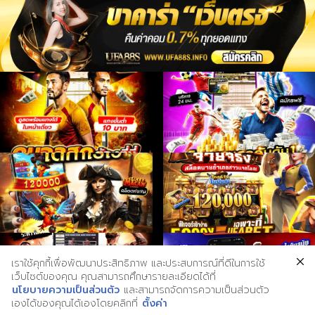
เราใช้คุกกี้เพื่อพัฒนาประสิทธิภาพ และประสบการณ์ที่ดีในการใช้
เว็บไซต์ของคุณ คุณสามารถศึกษารายละเอียดได้ที่
นโยบายความเป็นส่วนตัว
และสามารถจัดการความเป็นส่วนตัว
เองได้ของคุณได้เองโดยคลิกที่
ตั้งค่า