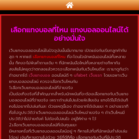
เลือกแทงบอลที่ไหน แทงบอลออนไลน์ได้
อย่างมั่นใจ
เว็บแทงบอลออนไลน์ในปัจจุบันนั้นมีมากมาย เปิดแข่งกันเรียกลูกค้ากัน
สุด ๆ หากแต่
เลือกแทงบอลที่ไหน
ที่จะโดนใจนักพนันออนไลน์ทั้งหลาย
นั้น ก็คงจะไม่พ้นคำถามเดิม ๆ ที่นักพนันมือใหม่ทั้งหลายต่างก็พากัน
สงสัยไม่หยุดว่าตกลงแล้วควรจะเลือกพนันกับเว็บไหนดีละ เรามาดูกันว่า
ถ้าอยากได้
เว็บแทงบอล
ออนไลน์ดี ๆ
ufabet เว็บแรก
โดยเฉพาะเว็บ
แทงบอลออนไลน์ ควรจะเลือกเว็บไหนกัน
1.เลือกเว็บแทงบอลออนไลน์ที่จ่ายจริง
เป็นข้อเท็จจริงที่สำคัญมากสำหรับนักพนันที่จะต้องเลือกแทงกับเว็บแทง
บอลออนไลน์ที่จ่ายจริง เพราะถ้าเล่นไปแล้วแพ้เสียเงิน แทงได้ไม่ได้เงินก็
คงไม่อยากไปเล่นกันละ ด้วยเหตุนี้เอง ถ้าอยากได้เงินแยะ ๆ อย่างแรกก็
คือไปดูประวัติว่าเว็บแทงบอลออนไลน์เว็บไหนจ่ายจริง ๆ ถ้าเว็บไหนมี
ประวัติว่าไม่จ่ายตังค์ ไม่ต้องไปสนใจ อยู่ให้ห่าง ๆ ไว้
2.เลือกเว็บแทงบอลออนไลน์ที่เงินทุนแยะ
มีหลายครั้งที่เว็บแทงบอลออนไลน์อยู่ ๆ ก็หายไปทั้งที่นักพนันกำลังเล่น
ได้อยู่ เงินก็หายตามไปด้วย วิธีที่ดีก็คือ เลือกแทงกับเว็บที่มีประวัติ