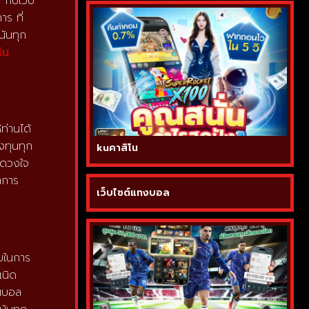
 กับเว็บ
ร ที่
นันทุก
โน
ท่านได้
งทุนทุก
kuคาสิโน
อมดวงใจ
าการ
เว็บไซต์แทงบอล
ับในการ
เนิด
ันบอล