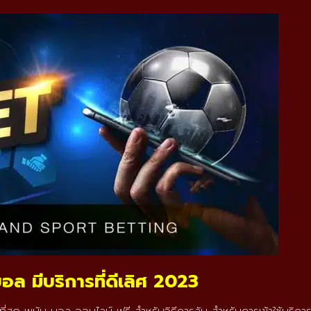
อล มีบริการที่ดีเลิศ 2023