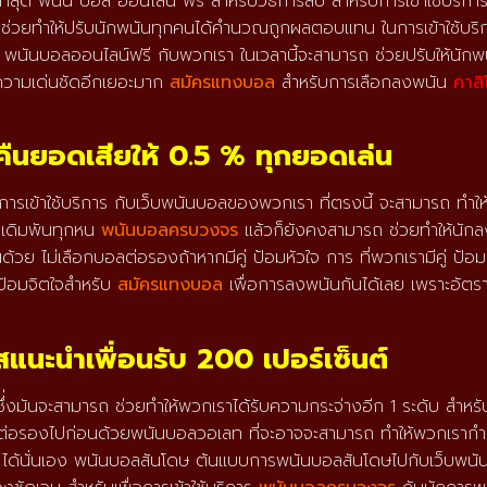
 ที่สุด พนัน บอล ออนไลน์ ฟรี สำหรับวิธีการลับ สำหรับการเข้าใช้บริการ
ช่วยทำให้ปรับนักพนันทุกคนได้คำนวณถูกผลตอบแทน ในการเข้าใช้บริกา
พนันบอลออนไลน์ฟรี กับพวกเรา ในเวลานี้จะสามารถ ช่วยปรับให้นักพ
ับความเด่นชัดอีกเยอะมาก
สมัครแทงบอล
สำหรับการเลือกลงพนัน
คาสิ
นยอดเสียให้ 0.5 % ทุกยอดเล่น
ารเข้าใช้บริการ กับเว็บพนันบอลของพวกเรา ที่ตรงนี้ จะสามารถ ทำให้
างเดิมพันทุกหน
พนันบอลครบวงจร
แล้วก็ยังคงสามารถ ช่วยทำให้นักล
นด้วย ไม่เลือกบอลต่อรองถ้าหากมีคู่ ป้อมหัวใจ การ ที่พวกเรามีคู่ ป้
่ ป้อมจิตใจสำหรับ
สมัครแทงบอล
เพื่อการลงพนันกันได้เลย เพราะอัตร
นะนำเพื่อนรับ 200 เปอร์เซ็นต์
ึ่่งมันจะสามารถ ช่วยทำให้พวกเราได้รับความกระจ่างอีก 1 ระดับ สำหร
จาต่อรองไปก่อนด้วยพนันบอลวอเลท ที่จะอาจจะสามารถ ทำให้พวกเรากำ
ได้นั่นเอง พนันบอลสันโดษ ต้นแบบการพนันบอลสันโดษไปกับเว็บพน