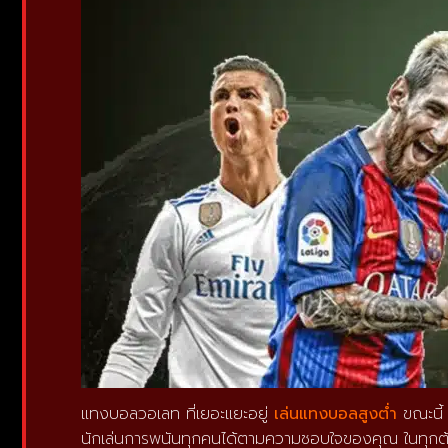
แทงบอลวอเลท ที่เยอะแยะอยู่
เล่นแทงบอลสูงต่ำ
ขณะนี้ 
นักเล่นการพนันทุกคนได้ตามความชอบใจของคุณ ในทุกต้นแ