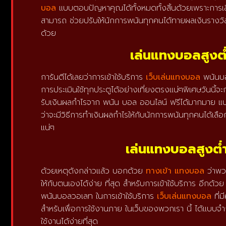
บอล
แบบตอบปัญหาคุณได้ทั้งหมดทั้งสิ้นด้วยเพราะการเ
สามารถ ช่วยปรับให้นักการพนันทุกคนได้ทายผลเงินรางว
ด้วย
เล่นแทงบอลสูงต่ำ
การันตีได้เลยว่าการเข้าใช้บริการ
เว็บเล่นแทงบอล
พนันบอ
การประเมินใช้ทุกประตูได้อย่างเที่ยงตรงแน่ๆพิเศษวันนี้จ
รับเงินผลกำไรจาก พนัน บอล ออนไลน์ ฟรีได้มากมาย แบ
ว่าจะมีวิธีการทำเงินผลกำไรให้กับนักการพนันทุกคนได้เลื
แน่ๆ
เล่นแทงบอลสูงต่
ด้วยเหตุดังกล่าวแล้ว บอกด้วย
ทางเข้า แทงบอล
ว่าพว
ให้กับตนเองได้ง่าย ที่สุด สำหรับการเข้าใช้บริการ อีกด้
พนันบอลวอเลท ในการเข้าใช้บริการ
เว็บเล่นแทงบอล
ที่ม
สำหรับเพื่อการใช้งานภาย ในเว็บของพวกเรา นี้ ได้แบบจำก
ใช้งานได้ง่ายที่สุด