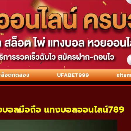
บสล็อตทดลอง
UFABET999
site
ทงบอลมือถือ แทงบอลออนไลน์789