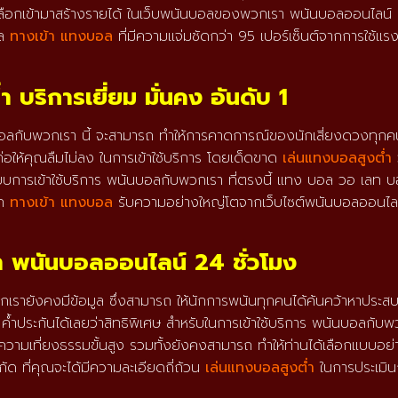
ลือกเข้ามาสร้างรายได้ ในเว็บพนันบอลของพวกเรา พนันบอลออนไลน์ น
ัล
ทางเข้า แทงบอล
ที่มีความแจ่มชัดกว่า 95 เปอร์เซ็นต์จากการใช้แร
 บริการเยี่ยม มั่นคง อันดับ 1
ลกับพวกเรา นี้ จะสามารถ ทำให้การคาดการณ์ของนักเสี่ยงดวงทุกคน
ะก่อให้คุณลืมไม่ลง ในการเข้าใช้บริการ โดยเด็ดขาด
เล่นแทงบอลสูงต่ำ
ว
บการเข้าใช้บริการ พนันบอลกับพวกเรา ที่ตรงนี้ แทง บอล วอ เลท 
อก
ทางเข้า แทงบอล
รับความอย่างใหญ่โตจากเว็บไซต์พนันบอลออนไลน
ำ พนันบอลออนไลน์ 24 ชั่วโมง
กเรายังคงมีข้อมูล ซึ่งสามารถ ให้นักการพนันทุกคนได้ค้นคว้าหาประส
วย ค้ำประกันได้เลยว่าสิทธิพิเศษ สำหรับในการเข้าใช้บริการ พนันบอลกับ
ีความเที่ยงธรรมขั้นสูง รวมทั้งยังคงสามารถ ทำให้ท่านได้เลือกแบบอย
ัด ที่คุณจะได้มีความละเอียดถี่ถ้วน
เล่นแทงบอลสูงต่ำ
ในการประเมินก