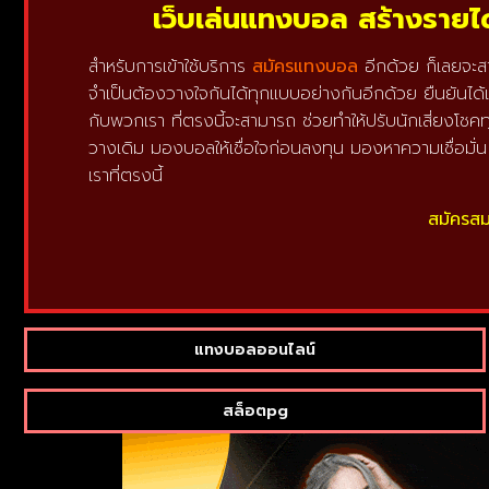
เว็บเล่นแทงบอล สร้างรายได
สำหรับการเข้าใช้บริการ
สมัครแทงบอล
อีกด้วย ก็เลยจะส
จำเป็นต้องวางใจกันได้ทุกแบบอย่างกันอีกด้วย ยืนยันได้
กับพวกเรา ที่ตรงนี้จะสามารถ ช่วยทำให้ปรับนักเสี่ยงโชคท
วางเดิม มองบอลให้เชื่อใจก่อนลงทุน มองหาความเชื่อมั่
เราที่ตรงนี้
สมัครสมา
แทงบอลออนไลน์
สล็อตpg