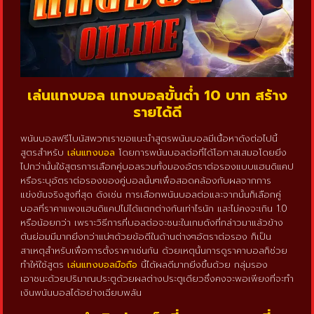
เล่นแทงบอล แทงบอลขั้นต่ำ 10 บาท สร้าง
รายได้ดี
พนันบอลฟรีโบนัสพวกเราขอแนะนำสูตรพนันบอลมีเนื้อหาดังต่อไปนี้
สูตรสำหรับ
เล่นแทงบอล
โดยการพนันบอลต่อที่ได้โอกาสเสมอโดยยิ่ง
ไปกว่านั้นใช้สูตรการเลือกคู่บอลรวมทั้งมองอัตราต่อรองแบบแฮนดิแคป
หรือระบุอัตราต่อรองของคู่บอลนั้นๆเพื่อสอดคล้องกับผลจากการ
แข่งขันจริงสูงที่สุด ดังเช่น การเลือกพนันบอลต่อและจากนั้นก็เลือกคู่
บอลที่ราคาแพงแฮนดิแคปไม่ได้แตกต่างกันเท่าไรนัก และไม่คงจะเกิน 1.0
หรือน้อยกว่า เพราะวิธีการที่บอลต่อจะชนะในเกมดังที่กล่าวมาแล้วข้าง
ต้นย่อมมีมากยิ่งกว่าแน่ๆด้วยข้อดีในด้านต่างๆอัตราต่อรอง ก็เป็น
สาเหตุสำหรับเพื่อการตั้งราคาเช่นกัน ด้วยเหตุนั้นการดูราคาบอลก็ช่วย
ทำให้ใช้สูตร
เล่นแทงบอลมือถือ
นี้ได้ผลดีมากยิ่งขึ้นด้วย กลุ่มรอง
เอาชนะด้วยปริมาณประตูด้วยผลต่างประตูเดียวซึ่งคงจะพอเพียงที่จะทำ
เงินพนันบอลได้อย่างเฉียบพลัน