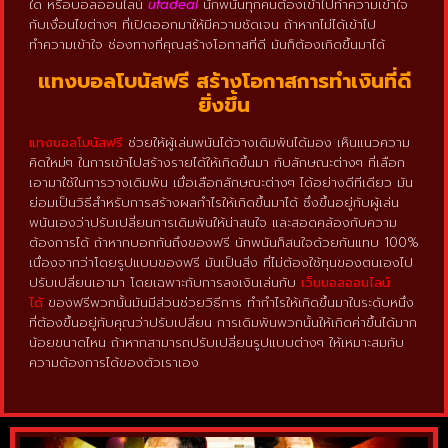
ใด หรือบอลออนไลน์
ufadeal
นักพนันทุกคนต้องเข้าไปทำความเข้าใจ
กับเงื่อนไขต่างๆ ที่เปิดออกมาให้มีความชัดเจน ถ้าหากไม่ได้เข้าไป
ทำความเข้าใจ ช่องทางที่คุณสร้างโอกาสที่ดี มันก็ต้องเกิดขึ้นมาได้
แทงบอลโบนัสฟรี สร้างโอกาสการทำเงินที่ดี
ยิ่งขึ้น
แทงบอลโบนัสฟรี
ช่วยให้ผู้เล่นพนันได้วางเดิมพันได้มอง เห็นแนวความ
คิดใหม่ๆ ในการเข้าไปสร้างรายได้ให้เกิดขึ้นมา กับลักษณะต่างๆ ที่เลือก
เอามาใช้ในการวางเดิมพัน เมื่อเลือกลักษณะต่างๆ ได้อย่างดีทีเดียว มัน
ย่อมเป็นวิธีสำหรับการสร้างผลกำไรให้เกิดขึ้นมาได้ ซึ่งขึ้นอยู่กับผู้เล่น
พนันเองว่าปรับเปลี่ยนการเดิมพันให้น่าสนใจ และสอดคล้องกับความ
ต้องการได้ ถ้าหากบอกกันถึงของฟรี นักพนันก็สนใจด้วยกันแทบ 100%
เนื่องจากว่าโดยรูปแบบของฟรี มันเป็นสิ่ง ที่ไม่ต้องใช้ทุนของตนเองไป
ปรับเปลี่ยนเอามา โดยเฉพาะกับการลงเงินเล่นกับ
เว็บบอลออนไลน์
ได้
ของฟรีพวกนั้นมันมีส่วนช่วยวิธีการ ทำกำไรให้เกิดขึ้นมาในระดับหนึ่ง
ที่ต้องขึ้นอยู่กับคุณว่าปรับเปลี่ยน การเดิมพันพวกนั้นให้เกิดค่าขึ้นได้มาก
น้อยขนาดไหน ถ้าหากสามารถปรับเปลี่ยนรูปแบบต่างๆ ให้เหมาะสมกับ
ความต้องการได้ของตัวเราเอง