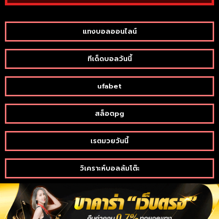
แทงบอลออนไลน์
ทีเด็ดบอลวันนี้
ufabet
สล็อตpg
เรตมวยวันนี้
วิเคราะห์บอลล้มโต๊ะ