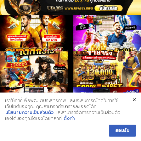
เราใช้คุกกี้เพื่อพัฒนาประสิทธิภาพ และประสบการณ์ที่ดีในการใช้
เว็บไซต์ของคุณ คุณสามารถศึกษารายละเอียดได้ที่
นโยบายความเป็นส่วนตัว
และสามารถจัดการความเป็นส่วนตัว
เองได้ของคุณได้เองโดยคลิกที่
ตั้งค่า
ยอมรับ
Contact Us
About us
privacy policy