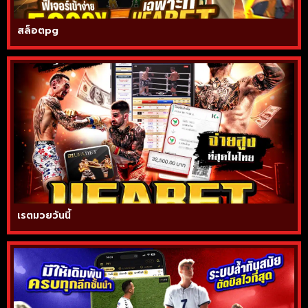
สล็อตpg
เรตมวยวันนี้