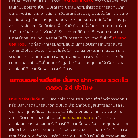
ข้อมูลในการลงทุนและใช้บริการ
แทงบอลแบบฉลาด
ต่างๆผลลัพธ์ในการ
เล่นเกมของเราจะเป็นแบบใดเราจะประสบความสำเร็จต่อการลงทุนมาก
ขนาดไหนสามารถสมัครสมาชิกเว็บไซต์เพื่อเรียนรู้โปรโมชั่นในการเล่นเกม
นำเสนอข้อมูลในการลงทุนและใช้บริการหากใครมีความสนใจในการลงทุน
สามารถสมัครสมาชิกเว็บไซต์เพื่อเข้าถึงโปรโมชั่นในการเล่นเกมออนไลน์
วันนี้ แนะนำข้อมูลสำหรับผู้ใช้บริการทุกคนที่มีความชื่นชอบในการแทง
บอลเลือกสมัครแทงบอลออนไลน์ในการลงทุนผ่านทางเว็บไซต์
เว็บแทง
บอล 1688
ที่ดีที่สุดหากใครมีความสนใจในการใช้บริการสามารถสมัคร
สมาชิกเว็บไซต์เพื่อเข้าถึงโปรโมชั่นในการเล่นเกมให้เราทุกคนมีโอกาสได้
รับผลกำไรกลับคืนมาจากการลงทุนแล้วใช้บริการเพิ่มขึ้น การสมัครเว็บ
แทงบอลออนไลน์วันนี้ แนะนำข้อมูลสำหรับการลงทุนและใช้บริการบอล
ออนไลน์ที่ดีความชื่นชอบการใช้บริการ
แทงบอลผ่านมือถือ มั่นคง ฝาก-ถอน รวดเร็ว
ตลอด 24 ชั่วโมง
แทงบอลผ่านมือถือ
จะเป็นอย่างไรเราจะประสบความสำเร็จต่อการลงทุน
หรือไม่สามารถสมัครสมาชิกเว็บไซต์เพื่อเข้าถึงข้อมูลในการลงทุนและใช้
บริการเราทุกคนก็มีโอกาสได้รับผลกำไรกลับคืนมาจากการเล่นเกมการ
สมัครเว็บแทงบอลออนไลน์วันนี้
แทงบอลแบบฉลาด
เว็บแทงบอล
ออนไลน์ในการลงทุนและใช้บริการที่ดีความชื่นชอบในการลงทุนของเราจะ
เป็นอย่างไรเราจะประสบความสำเร็จต่อการลงทุนมากขนาดไหนก็สามารถ
เรียนรู้ข้อมูลและทำความเข้าใจในการเล่น แนะนำโปรโมชั่นในการลงทุนและ