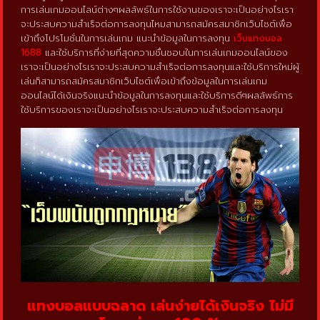
การเล่นเกมออนไลน์ต่างๆผลลัพธ์ในการใช้งานของเราจะเป็นอย่างไรเรา
จะประสบความสำเร็จต่อการลงทุนไหมสามารถสมัครสมาชิกเว็บไซต์เพื่อ
เข้าถึงโปรโมชั่นในการเล่นเกม แนะนำข้อมูลในการลงทุน
เว็บแทงบอล
1688
และใช้บริการที่ง่ายที่สุดความชื่นชอบในการเล่นเกมออนไลน์ของ
เราจะเป็นอย่างไรเราจะประสบความสำเร็จต่อการลงทุนและใช้บริการใหม่ผู้
เล่นก็สามารถสมัครสมาชิกเว็บไซต์เพื่อเข้าถึงข้อมูลในการเล่นเกม
ออนไลน์ได้เงินจริงแนะนำข้อมูลในการลงทุนและใช้บริการดีๆผลลัพธ์การ
ใช้บริการของเราจะเป็นอย่างไรเราจะประสบความสำเร็จต่อการลงทุน
แทงบอลแบบฉลาด เล่นง่ายได้เงินจริง ไม่มี