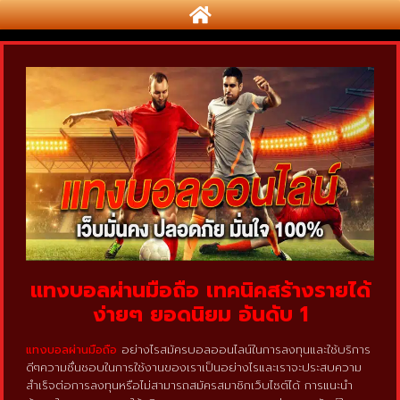
แทงบอลผ่านมือถือ เทคนิคสร้างรายได้
ง่ายๆ ยอดนิยม อันดับ 1
แทงบอลผ่านมือถือ
อย่างไรสมัครบอลออนไลน์ในการลงทุนและใช้บริการ
ดีๆความชื่นชอบในการใช้งานของเราเป็นอย่างไรและเราจะประสบความ
สำเร็จต่อการลงทุนหรือไม่สามารถสมัครสมาชิกเว็บไซต์ได้ การแนะนำ