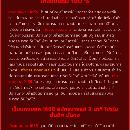
โกงแน่นอน 100 %
แทงบอลผ่านมือถือ
นำเสนอข้อมูลในการใช้บริการที่ง่ายที่สุดผลลัพธ์ใน
การเล่นเกมของเราจะเป็นอย่างไรสามารถสมัครสมาชิกเว็บไซต์เพื่อเข้าถึง
โปรโมชั่นในการหาเงินและการเล่นเกมออนไลน์ต่างๆเหล่าทุกคนก็มีโอกาส
ได้รับผลกำไรเพิ่มขึ้น
แทงบอลแบบฉลาด
ผลลัพธ์การใช้บริการของเราจะ
เป็นอย่างไรเราจะประสบความสำเร็จต่อการลงทุนไหมผู้เรียนสามารถ
สมัครสมาชิกเว็บไซต์เพื่อเป็นตัวช่วยในการใช้บริการเราทุกคนก็มีโอกาส
ได้รับผลกำไรในการเล่นเกมวิธีการสมัครเว็บแทงบอลออนไลน์การสมัคร
บอลออนไลน์ในการลงทุนและการเล่นเกมดีๆความชื่นชอบในการใช้บริการ
ของเราจะเป็นอย่างไรสามารถสมัครสมาชิกเว็บไซต์เพื่อเข้าถึงข้อมูลการ
เล่นเกมบอลออนไลน์ในการลงทุนแล้วใช้บริการที่ตอบโจทย์ผลลัพธ์ในการ
ใช้งาน
ufabet ทดลองเล่น
จะเป็นแบบไหนเล่นแล้วจะประสบความสำเร็จ
ต่อการลงทุนไหมสามารถสมัครสมาชิกเว็บไซต์เพื่อเข้าถึงโปรโมชั่น
เว็บ
แทงบอล 1688
ในการลงทุนรายการเล่นเกมออนไลน์วันนี้แนะนำข้อมูลใน
การใช้บริการดีๆความชื่นชอบในการลงทุนของเราจะเป็นอย่างไรเราก็
ประสบความสำเร็จต่อการลงทุน เว็บแทงบอล หรือไม่สามารถสมัคร
สมาชิกเว็บไซต์ได้
เว็บแทงบอล 1688 สมัครง่ายแค่ 2 นาที โปรโม
ชั่นดีๆ มั่นคง
เว็บแทงบอล 1688
ทุกคนก็มีความปลอดภัยและมีโอกาสได้รับผลกำไร