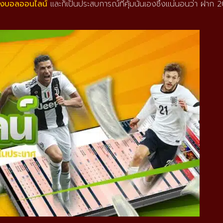
งบอลออนไลน์
และก็เป็นประสบการณ์ที่คุ้มนั่นเองซึ่งแน่นอนว่า ฝาก 