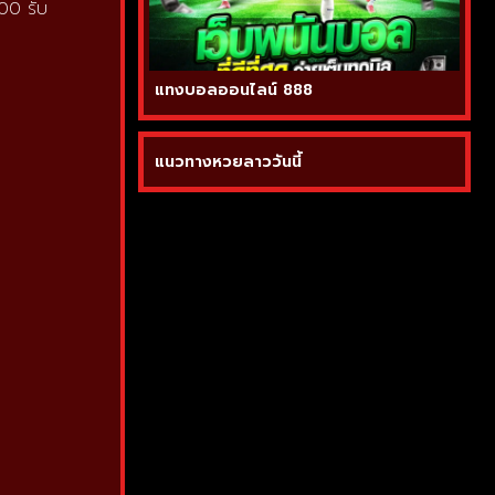
200 รับ
แทงบอลออนไลน์ 888
แนวทางหวยลาววันนี้