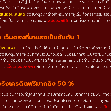
กที่สุด – การที่ผู้เล่นเลือกทำฝากจากช่อง ทางธุรกรรม ทางการเงินที่ท
ด้รับก็จะเป็นในเรื่องของเวลานั่นเองด้วยเหตุว่า การสบายนี้แน่นอนว่า จ
สิโนออนไลน์สด
ด้วยเหตุดังกล่าวสำหรับการที่ผู้เล่นเลือกธุรกรรม เรื่
ก็เลยเป็นช่อง ทางที่ดีอีกช่อง
พนันบอล66
ทางหนึ่งเลย ถอนกำไรมห
ง
 เว็บตรงที่มาแรงเป็นอันดับ 1
ัคร UFABET
กล้าค้ำประกันให้กับผู้เล่นทุกคน นี้ในเรื่องของคำตอบที่ท่
้วยเหตุนี้การที่ผู้เล่นทุกคนเว็บแทงบอล ใช้บ่อยมากก็จะเป็นความปกป
ที่ท่าน ถอนออกไปนั้นสามารถทำให้ statement ของท่าน เดินบัญชีกัน
ment
เว็บแทงบอลฟีฟ่า
สถานที่สำหรับทำงานถอนกำไรออกไปอย่างเยอ
ิงเครดิตฟรีมากถึง 50 %
งประสบการณ์ที่ผู้เล่นทุกคน ได้รับการกลับคืนไปจากการเดิมพัน ทาง
ี่ทุกคน ได้เคยลงพนัน กันมารับรับประกันได้เลยว่า ประสบการณ์ที่ผู้เล่น
ป็นประสบการณ์ที่ดีมากกว่า เว็บที่ผ่านเอเย่นต์กันอย่างแน่นอน
เว็บ