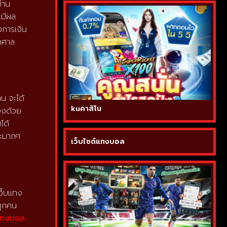
่าน
ะมีผล
องการเงิน
าศาล
าน จะได้
kuคาสิโน
้องด้วย
ได้
ะมากๆ
เว็บไซต์แทงบอล
เว็บแทง
ทุกคน
แทงบอล