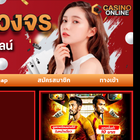
map
สมัครสมาชิก
ทางเข้า