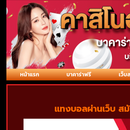
หน้าแรก
บาคาร่าฟรี
เว็
แทงบอลผ่านเว็บ สม