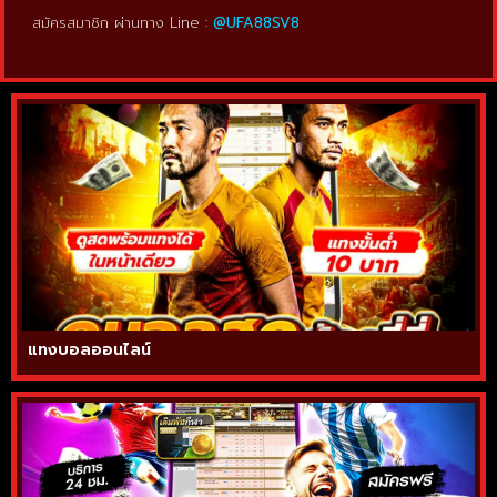
สมัครสมาชิก ผ่านทาง Line :
@UFA88SV8
แทงบอลออนไลน์