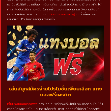
เรามีอยู่ได้มีเพิ่มมากขึ้นจากเงินทุนที่เราได้เตรียมไว้ เราจะมีโอกาสที่จะได้
กำไรเพิ่มขึ้นได้อีกทางหนึ่ง ในทุกครั้งของการลงทุน และมีความเสี่ยงที่
น้อยด้วยในการเลือกลงทุนกับ
เว็บแทงบอลมาตรฐาน
ที่ดีที่หลายคน
เรียกเข้าไปใช้ ในการลงทุนแต่ละครั้ง
เล่นสนุกสมัครง่ายโปรโมชั่นเพียบเลือก แทง
บอลฟรีเครดิต
เว็บแทงบอลเครดิตฟรี
การแจกเงินฟรีของเว็บไซน์แทงบอลออนไลน์ ใน
การสมัครสมาชิกใหม่ กับการเลือกเว็บแทงบอลที่จะทำให้เรามีโอกาสเพิ่ม