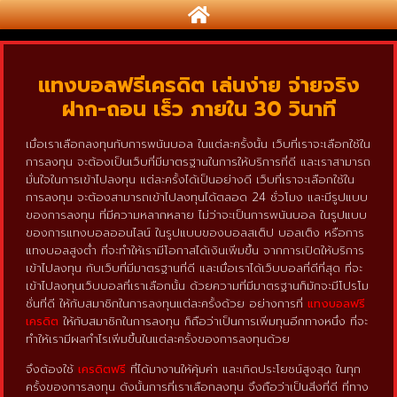
แทงบอลฟรีเครดิต เล่นง่าย จ่ายจริง
ฝาก-ถอน เร็ว ภายใน 30 วินาที
เมื่อเราเลือกลงทุนกับการพนันบอล ในแต่ละครั้งนั้น เว็บที่เราจะเลือกใช้ใน
การลงทุน จะต้องเป็นเว็บที่มีมาตรฐานในการให้บริการที่ดี และเราสามารถ
มั่นใจในการเข้าไปลงทุน แต่ละครั้งได้เป็นอย่างดี เว็บที่เราจะเลือกใช้ใน
การลงทุน จะต้องสามารถเข้าไปลงทุนได้ตลอด 24 ชั่วโมง และมีรูปแบบ
ของการลงทุน ที่มีความหลากหลาย ไม่ว่าจะเป็นการพนันบอล ในรูปแบบ
ของการแทงบอลออนไลน์ ในรูปแบบของบอลสเต็ป บอลเต็ง หรือการ
แทงบอลสูงต่ำ ที่จะทำให้เรามีโอกาสได้เงินเพิ่มขึ้น จากการเปิดให้บริการ
เข้าไปลงทุน กับเว็บที่มีมาตรฐานที่ดี และเมื่อเราได้เว็บบอลที่ดีที่สุด ที่จะ
เข้าไปลงทุนเว็บบอลที่เราเลือกนั้น ด้วยความที่มีมาตรฐานก็มักจะมีโปรโม
ชั่นที่ดี ให้กับสมาชิกในการลงทุนแต่ละครั้งด้วย อย่างการที่
แทงบอลฟรี
เครดิต
ให้กับสมาชิกในการลงทุน ก็ถือว่าเป็นการเพิ่มทุนอีกทางหนึ่ง ที่จะ
ทำให้เรามีผลกำไรเพิ่มขึ้นในแต่ละครั้งของการลงทุนด้วย
จึงต้องใช้
เครดิตฟรี
ที่ได้มางานให้คุ้มค่า และเกิดประโยชน์สูงสุด ในทุก
ครั้งของการลงทุน ดังนั้นการที่เราเลือกลงทุน จึงถือว่าเป็นสิ่งที่ดี ที่ทาง