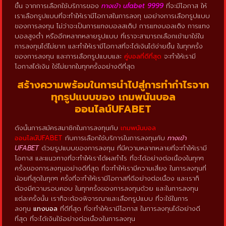
ขึ้น จากการเลือกใช้บริการของ
ทางเข้า ufabet 9999
ที่จะมีโอกาส ให้
เราเลือกรูปแบบที่จะทำให้เรามีโอกาสในการลงทุ นอย่างการเลือกรูปแบบ
ของการลงทุน ไม่ว่าจะเป็นการแทงบอลสเต็ป การแทงบอลเต็ง การแทง
บอลสูงต่ำ หรืออีกหลากหลายรูปแบบ ที่เราจะสามารถเลือกเข้ามาใช้ใน
การลงทุนได้ไม่ยาก และทำให้เรามีโอกาสที่จะได้เงินได้ง่ายขึ้น ในทุกครั้ง
ของการลงทุน และการเลือกรูปแบบและ
คู่บอลที่ดีที่สุด
จะทำให้เรามี
โอกาสได้เงิน ใช้ไม่ยากในทุกครั้งอย่างดีที่สุด
สร้างความพร้อมในการนำไปสู่การทำกำไรจาก
ทุกรูปแบบของ เกมพนันบอล
ออนไลน์UFABET
ดังนั้นการสมัครสมาชิกในการลงทุนกับ
เกมพนันบอล
ออนไลน์UFABET
กับการเลือกใช้บริการในการลงทุนกับ
ทางเข้า
UFABET
ด้วยรูปแบบของการลงทุน ที่มีความหลากหลายที่จะทำให้เรามี
โอกาส และแนวทางที่จะทำให้เราได้ผลกำไร ที่จะได้อย่างต่อเนื่องในทุกๆ
ครั้งของการลงทุนอย่างดีที่สุด ที่จะทำให้เรามีความเสี่ยง ในการลงทุนที่
น้อยที่สุดในทุกๆ ครั้งที่จะทำให้เรามีโอกาสที่ดีอย่างต่อเนื่อง และเราก็
ต้องมีความรอบคอบ ในทุกครั้งของการลงทุนด้วย และในการลงทุน
แต่ละครั้งนั้น เราก็จะต้องพิจารณาและเลือกรูปแบบ ที่จะใช้ในการ
ลงทุน
แทงบอล
ที่ดีที่สุด ที่จะทำให้เรามีโอกาส ในการลงทุนได้อย่างดี
ที่สุด ที่จะได้เงินใช้อย่างต่อเนื่องในการลงทุน