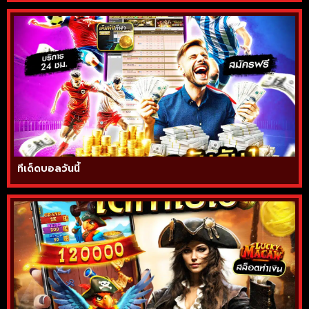
ทีเด็ดบอลวันนี้