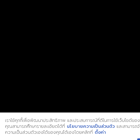
เราใช้คุกกี้เพื่อพัฒนาประสิทธิภาพ และประสบการณ์ที่ดีในการใช้เว็บไซต์ขอ
คุณสามารถศึกษารายละเอียดได้ที่
นโยบายความเป็นส่วนตัว
และสามารถจ
ความเป็นส่วนตัวเองได้ของคุณได้เองโดยคลิกที่
ตั้งค่า