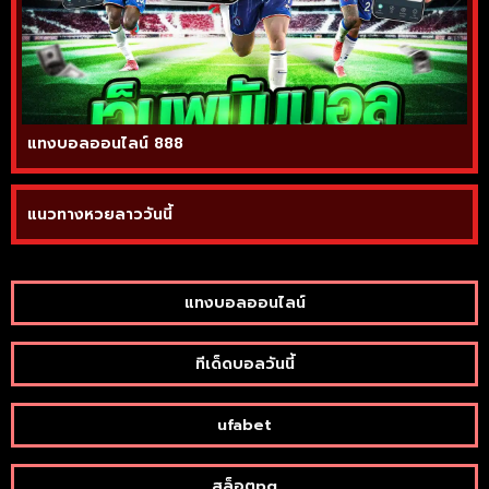
แทงบอลออนไลน์ 888
แนวทางหวยลาววันนี้
แทงบอลออนไลน์
ทีเด็ดบอลวันนี้
ufabet
สล็อตpg