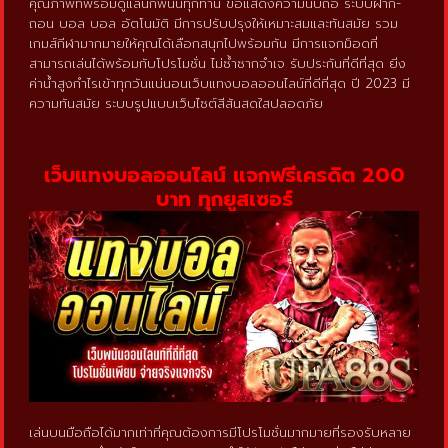
คุณภาพที่พร้อมดูแลนักพนันทุกท่าน ขอแสดงความนับถือ ระบบฝาก-
ถอน บอล บอล อัตโนมัติ มีการปรับปรุงให้เหมาะสมและทันสมัย รวม
เกมส์กีฬามากมายให้คุณได้เลือกสนุกไปพร้อมกัน มีการแจกม็อดที่
สามารถเล่นได้พร้อมกับโปรโมชั่น ไม่ซ้ำซากจำเจ รับประกันที่ดีที่สุด ยิ่ง
ค่าน้ำสูงกำไรเข้าทุกวันแน่นอนเว็บแทงบอลออนไลน์ที่ดีที่สุด ปี 2023 มี
ความทันสมัย ระบบรูปแบบเว็บไซต์สีสันสดใสปลอดภัย
เว็บแทงบอลออนไลน์ แจกฟรีเครดิต 200
บาท ทุกยูสเซอร์
เล่นบนมือถือได้มากเท่าที่คุณต้องการมีโปรโมชั่นมากมายที่รองรับหลาย