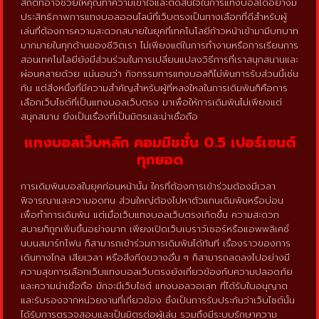
สถิติที่อาจช่วยให้คุณทำความเข้าใจและตัดสินใจในการแทงบอลได้อย่างมี
ประสิทธิภาพการแทงบอลออนไลน์ที่เว็บตรงเป็นทางเลือกที่ดีสำหรับผู้
เล่นที่ต้องการความสะดวกสบายในยุคที่เทคโนโลยีก้าวหน้าเข้ามามีบทบาท
มากมายในทุกด้านของชีวิตเรา ไม่เพียงแต่ในการทำงานหรือการเรียนการ
สอนเทคโนโลยียังมีส่วนร่วมในการเปลี่ยนแปลงวิธีการที่เราสนุกสนานและ
ผ่อนคลายด้วย แน่นอนว่า กิจกรรมการแทงบอลก็ไม่พ้นการรับส่วนนี้เช่น
กัน แต่สิ่งหนึ่งที่มีความสำคัญสำหรับผู้ที่หลงใหลในการเดิมพันก็คือการ
เลือกเว็บไซต์ที่เป็นแทงบอลเว็บตรง มาเพื่อให้การเดิมพันไม่เพียงแต่
สนุกสนาน ยิ่งเป็นเรื่องที่เป็นมิตรและน่าเชื่อถือ
แทงบอลเว็บหลัก คอมมิชชั่น 0.5 เปอร์เซนต์
ทุกยอด
การเดิมพันบอลในยุคก่อนหน้านั้น ใครที่ต้องการเข้าร่วมต้องมีเวลา
พิจารณาและความอดทน ส่วนใหญ่ต้องไปหาตัวแทนเดิมพันหรือบ่อน
เพื่อทำการเดิมพัน แต่เมื่อเว็บแทงบอลเว็บตรงเกิดขึ้น ความสะดวก
สบายก็ถูกเพิ่มขึ้นอย่างมาก เพียงเปิดเว็บเบราว์เซอร์หรือแอพพลิเคชั่
นบนสมาร์ทโฟน ก็สามารถเข้าร่วมการเดิมพันได้ทันที เรื่องราวของการ
เดินทางไกล เสียเวลา หรือสิ่งกีดขวางอื่น ๆ ก็สามารถลดลงไปอย่างมี
ความสุขการเลือกเว็บแทงบอลเว็บตรงยังเกี่ยวข้องกับความปลอดภัย
และความน่าเชื่อถือ มักจะมีเว็บไซต์ แทงบอลวอเลท ที่ได้รับใบอนุญาต
และรับรองจากหน่วยงานที่เกี่ยวข้อง ซึ่งเป็นการรับประกันว่าเว็บไซต์นั้น
ได้รับการตรวจสอบและเป็นมิตรต่อผู้เล่น รวมถึงมีระบบรักษาความ