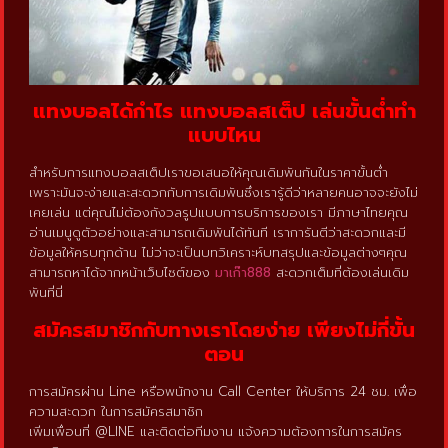
แทงบอลได้กำไร แทงบอลสเต็ป เล่นขั้นต่ำทำ
แบบไหน
สำหรับการแทงบอลสเต็ปเราขอเสนอให้คุณเดิมพันกันในราคาขั้นต่ำ
เพราะมันจะง่ายและสะดวกกับการเดิมพันซึ่งเรารู้ดีว่าหลายคนอาจจะยังไม่
เคยเล่น แต่คุณไม่ต้องกังวลรูปแบบการบริการของเรา มีภาษาไทยคุณ
อ่านเมนูดูตัวอย่างและสามารถเดิมพันได้ทันที เราการันตีว่าสะดวกและมี
ข้อมูลให้ครบทุกด้าน ไม่ว่าจะเป็นบทวิเคราะห์บทสรุปและข้อมูลต่างๆคุณ
สามารถหาได้จากหน้าเว็บไซต์ของ
มาเก๊า888
สะดวกเต็มที่ต้องเล่นเดิม
พันที่นี่
สมัครสมาชิกกับทางเราโดยง่าย เพียงไม่กี่ขั้น
ตอน
การสมัครผ่าน Line หรือพนักงาน Call Center ให้บริการ 24 ชม. เพื่อ
ความสะดวก ในการสมัครสมาชิก
เพิ่มเพื่อนที่ @LINE และติดต่อทีมงาน แจ้งความต้องการในการสมัคร