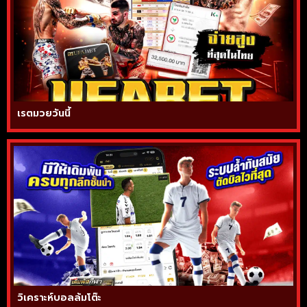
เรตมวยวันนี้
วิเคราะห์บอลล้มโต๊ะ