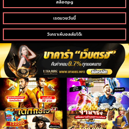
สล็อตpg
เรตมวยวันนี้
วิเคราะห์บอลล้มโต๊ะ