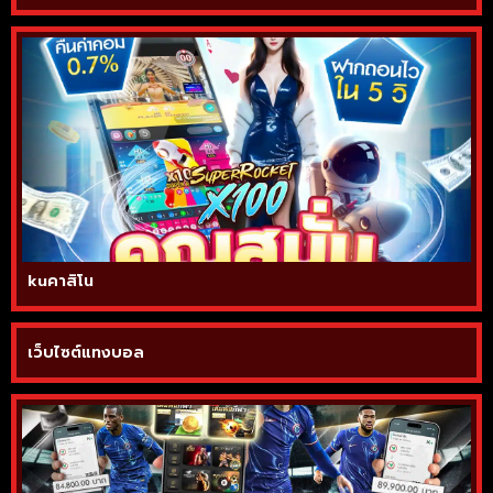
kuคาสิโน
เว็บไซต์แทงบอล