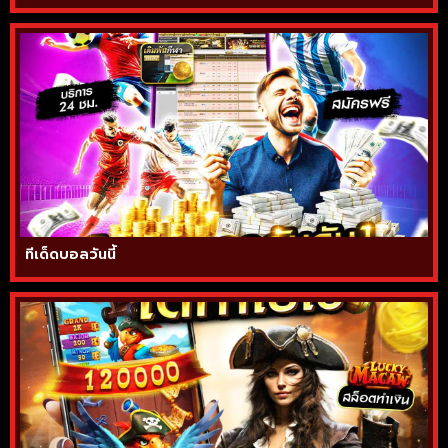
ทีเด็ดบอลวันนี้