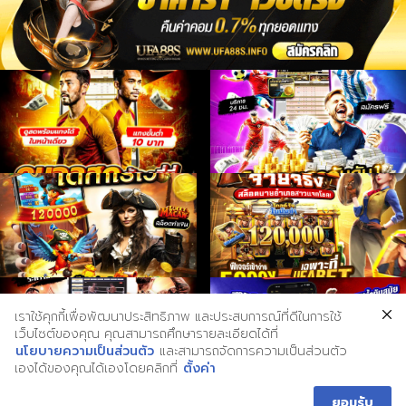
เราใช้คุกกี้เพื่อพัฒนาประสิทธิภาพ และประสบการณ์ที่ดีในการใช้
เว็บไซต์ของคุณ คุณสามารถศึกษารายละเอียดได้ที่
นโยบายความเป็นส่วนตัว
และสามารถจัดการความเป็นส่วนตัว
เองได้ของคุณได้เองโดยคลิกที่
ตั้งค่า
ยอมรับ