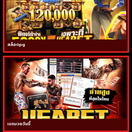
สล็อตpg
เรตมวยวันนี้