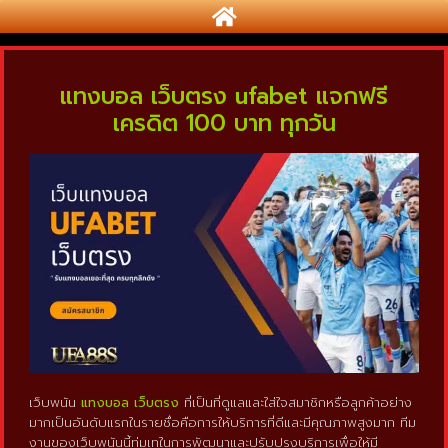
แทงบอล เว็บตรง ufabet แจกฟรี
เครดิต 100 บาท ทุกวัน
เว็บพนัน
แทงบอล เว็บตรง
ที่เป็นที่ดูแลและใส่ใจสมาชิกหรือลูกค้าอย่าง
มากเป็นอันดับแรกในรายชื่อคือการให้บริการที่ดีและมีคุณภาพสูงมาก ทีม
งานของเว็บพนันนี้ทุ่มเทในการพัฒนาและปรับปรุงบริการเพื่อให้มี