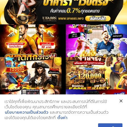
เราใช้คุกกี้เพื่อพัฒนาประสิทธิภาพ และประสบการณ์ที่ดีในการใช้
เว็บไซต์ของคุณ คุณสามารถศึกษารายละเอียดได้ที่
นโยบายความเป็นส่วนตัว
และสามารถจัดการความเป็นส่วนตัว
เองได้ของคุณได้เองโดยคลิกที่
ตั้งค่า