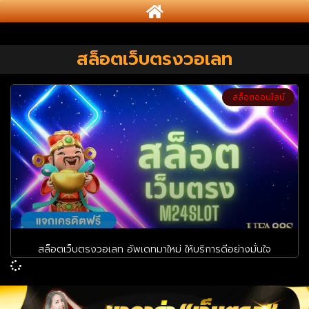
สล็อตเว็บตรงวอเลท
สล็อตออนไลน์
สล็อตเว็บตรงวอเลท อัพเดทมาใหม่ ให้บริการดีอย่างมั่นใจ