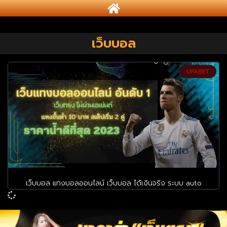
เว็บบอล
UFABET
เว็บบอล แทงบอลออนไลน์ เว็บบอล ได้เงินจริง ระบบ auto