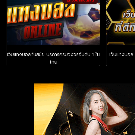
แทงบอลออนไลน์
เว็บแทงบอลทันสมัย บริการครบวงจรอันดับ 1 ใน
เว็บแทงบอล 
ไทย