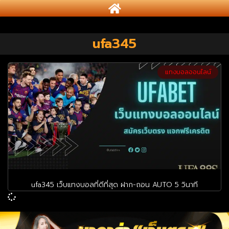
ufa345
แทงบอลออนไลน์
ufa345 เว็บแทงบอลที่ดีที่สุด ฝาก-ถอน AUTO 5 วินาที