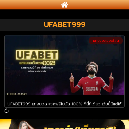
UFABET999
แทงบอลออนไลน์
UFABET999 แทงบอล แจกฟรีโบนัส 100% ที่นี่ที่เดียว เว็บนี้มีแต่ให้