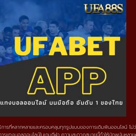
ริการที่หลากหลายและครอบคลุมทุกรูปแบบของการเดิมพันออนไลน์ ไม่ว่
กการแทงบอลออนไลน์ในเกมกีฬา ความสะดวกสบายนี้ทำให้นักพนันหลา