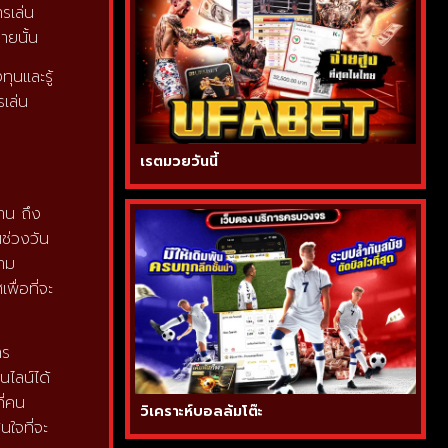
รเล่น
ายนั้น
ทุนและรู้
รเล่น
เรตมวยวันนี้
นาน ถึง
ช่วงวัน
วาม
ื่อที่จะ
าร
นไลน์ได้
ี่คน
วิเคราะห์บอลล้มโต๊ะ
นใจที่จะ