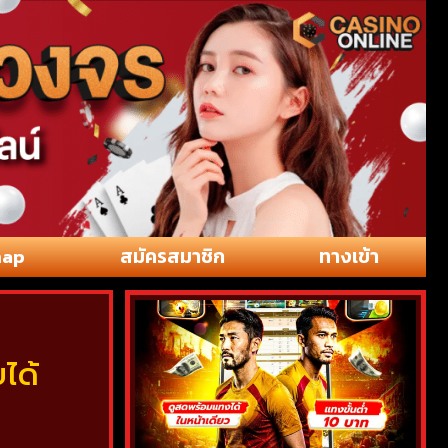
map
สมัครสมาชิก
ทางเข้า
ได้