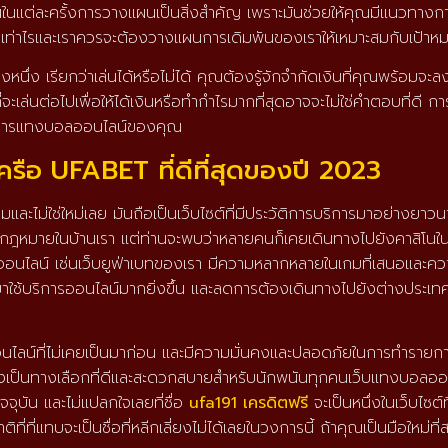
นแต่ละครั้งการวางแผนเป็นสิ่งสำคัญ เพราะมันช่วยให้คุณมีแนวทางกา
ไรเท่าไรและเราควรจะต้องวางแผนการเดิมพันของเราให้เหมาะสมกับเป้าหม
นึ่ง เรียกว่าเล่นได้หรือไม่ได้ คุณต้องรู้จักจำกัดเงินที่คุณพร้อมจะลง
จะเล่นต่อไปเพื่อให้ได้เงินหรือทำกำไรมากที่สุดอาจจะไม่ใช่คำตอบที่ดี กา
าพในการแทงบอลออนไลน์ของคุณ
รือ UFABET ที่ดีที่สุดของปี 2023
และไม่ใช่ใหม่เลย มันถือเป็นเว็บไซต์ที่มีประวัติการบริการมาอย่างยาว
็นกฎหมายในบ้านเรา แต่ท่านจะพบว่าหลายคนก็เคยเดินทางไปยังคาสิโนใน
บริการออนไลน์ เช่นเว็บยูฟ่าเบทของเรา มีความหลากหลายในเกมที่เสนอและค
ใช้บริการออนไลน์มากยิ่งขึ้น และลดการต้องเดินทางไปยังต่างประเทศเพ
น์ที่ไม่เคยเป็นมาก่อน และมีความมั่นคงและปลอดภัยในการทำรายก
ทจึงเป็นทางเลือกที่ดีและสะดวกสบายสำหรับนักพนันทุกคนเว็บแทงบอลออ
จุบัน และไม่แปลกใจเลยที่ชื่อ
ufa191 เครดิตฟรี
จะเป็นหนึ่งในเว็บไซต์ท
ี่ที่แทบจะเป็นชื่อที่หลีกเลี่ยงไม่ได้เลยในวงการนี้ ถ้าคุณเป็นมือใหม่ที่ส