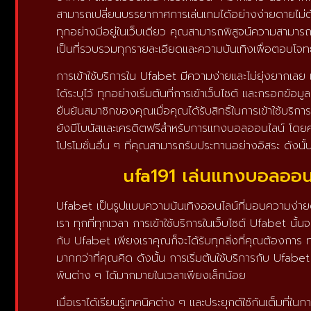
สามารถเปลี่ยนบรรยากาศการเล่นเกมได้อย่างง่ายดายไม่ต้
ทุกอย่างมีอยู่ในเว็บเดียว คุณสามารถพิสูจน์ความสามาร
เป็นที่รวบรวมทุกรายละเอียดและความบันเทิงเพื่อตอบ
การเข้าใช้บริการใน Ufabet มีความง่ายและไม่ยุ่งยากเลย
ได้ระบุไว้ ทุกอย่างเริ่มต้นที่การเข้าเว็บไซต์ และกรอก
ยืนยันสมาชิกของคุณเมื่อคุณได้รับสิทธิ์ในการเข้าใช้บร
ยังมีโบนัสและเครดิตฟรีสำหรับการแทงบอลออนไลน์ โดยคุณ
โปรโมชั่นอื่น ๆ ที่คุณสามารถรับประทานอย่างอิสระ ดัง
ufa191 เล่นแทงบอลออนไ
Ufabet เป็นรูปแบบความบันเทิงออนไลน์ที่มอบความง่
เรา ทุกที่ทุกเวลา การเข้าใช้บริการในเว็บไซต์ Ufabet 
กับ Ufabet เพียงเราคุณก็จะได้รับทุกสิ่งที่คุณต้องการ
มากกว่าที่คุณคิด ดังนั้น การเริ่มต้นใช้บริการกับ Uf
พันต่าง ๆ ได้มากมายในเวลาเพียงเล็กน้อย
เมื่อเราได้เรียนรู้เทคนิคต่าง ๆ และประยุกต์ใช้กันเต็มที่