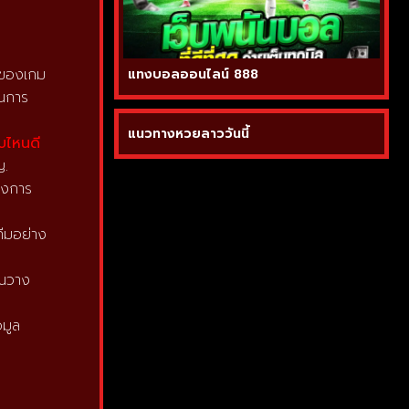
ฎของเกม
แทงบอลออนไลน์ 888
ในการ
แนวทางหวยลาววันนี้
บไหนดี
ญ.
่ยงการ
ทีมอย่าง
ุณวาง
อมูล