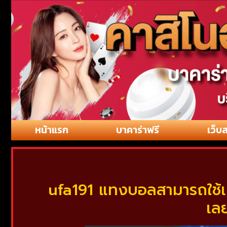
หน้าแรก
บาคาร่าฟรี
เว็
ufa191 แทงบอลสามารถใช้เคร
เล