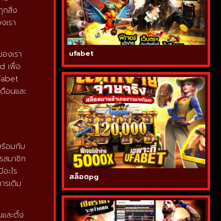
กสิ่ง
องเรา
ufabet
์ของเรา
d เพื่อ
Ufabet
เดือนและ
ร้อมกับ
ครสมาชิก
มีอะไร
สล็อตpg
การเดิม
และตั้ง