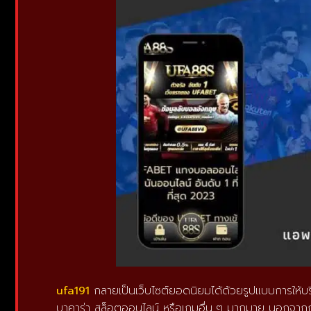
ufa191
กลายเป็นเว็บไซต์ยอดนิยมได้ด้วยรูปแบบการให้บ
บาคาร่า สล็อตออนไลน์ หรือเกมอื่น ๆ มากมาย นอกจา