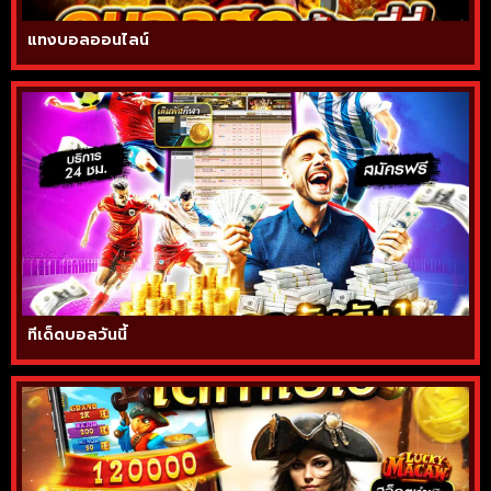
แทงบอลออนไลน์
ทีเด็ดบอลวันนี้