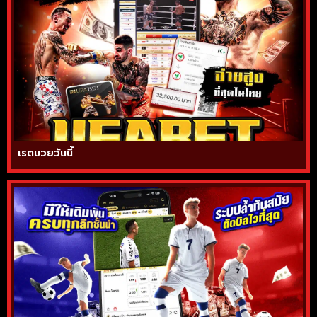
เรตมวยวันนี้