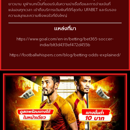
ยาวนาน ยูฟ่าเบทเป็นที่ยอมรับในความน่าเชื่อถือและการจ่ายเงินที่
แน่นอนทุกเวลา เข้าถึงบริการเดิมพันที่ดีที่สุดกับ UFABET และรับรอง
ความสนุกและความพึงพอใจที่ยิ่งใหญ่
เเหล่งที่มา
https://www.goal.com/en-in/betting/bet365-soccer-
india/blt3d4313ef472d455b
https://footballwhispers.com/blog/betting-odds-explained/