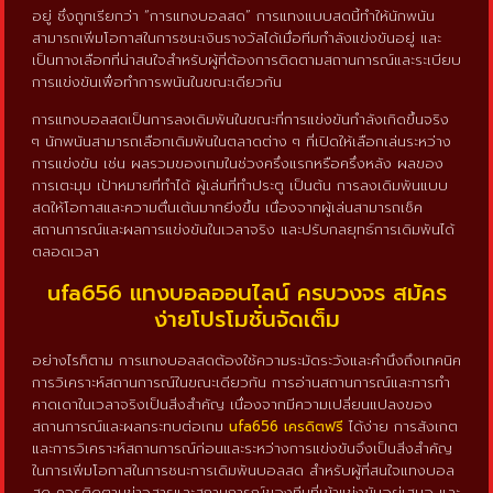
อยู่ ซึ่งถูกเรียกว่า “การแทงบอลสด” การแทงแบบสดนี้ทำให้นักพนัน
สามารถเพิ่มโอกาสในการชนะเงินรางวัลได้เมื่อทีมกำลังแข่งขันอยู่ และ
เป็นทางเลือกที่น่าสนใจสำหรับผู้ที่ต้องการติดตามสถานการณ์และระเบียบ
การแข่งขันเพื่อทำการพนันในขณะเดียวกัน
การแทงบอลสดเป็นการลงเดิมพันในขณะที่การแข่งขันกำลังเกิดขึ้นจริง
ๆ นักพนันสามารถเลือกเดิมพันในตลาดต่าง ๆ ที่เปิดให้เลือกเล่นระหว่าง
การแข่งขัน เช่น ผลรวมของเกมในช่วงครึ่งแรกหรือครึ่งหลัง ผลของ
การเตะมุม เป้าหมายที่ทำได้ ผู้เล่นที่ทำประตู เป็นต้น การลงเดิมพันแบบ
สดให้โอกาสและความตื่นเต้นมากยิ่งขึ้น เนื่องจากผู้เล่นสามารถเช็ค
สถานการณ์และผลการแข่งขันในเวลาจริง และปรับกลยุทธ์การเดิมพันได้
ตลอดเวลา
ufa656 แทงบอลออนไลน์ ครบวงจร สมัคร
ง่ายโปรโมชั่นจัดเต็ม
อย่างไรก็ตาม การแทงบอลสดต้องใช้ความระมัดระวังและคำนึงถึงเทคนิค
การวิเคราะห์สถานการณ์ในขณะเดียวกัน การอ่านสถานการณ์และการทำ
คาดเดาในเวลาจริงเป็นสิ่งสำคัญ เนื่องจากมีความเปลี่ยนแปลงของ
สถานการณ์และผลกระทบต่อเกม
ufa656 เครดิตฟรี
ได้ง่าย การสังเกต
และการวิเคราะห์สถานการณ์ก่อนและระหว่างการแข่งขันจึงเป็นสิ่งสำคัญ
ในการเพิ่มโอกาสในการชนะการเดิมพันบอลสด สำหรับผู้ที่สนใจแทงบอล
สด ควรติดตามข่าวสารและสถานการณ์ของทีมที่เข้าแข่งขันอยู่เสมอ และ