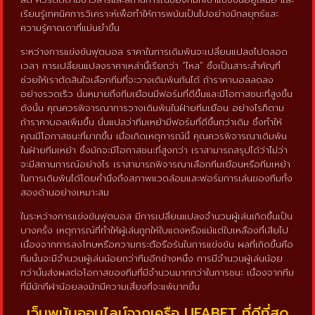
เรียนรู้เทคนิคการวิเคราะห์เพื่อทำให้การพนันเป็นไปอย่างมีกลยุทธ์และ
ความรู้คาดเดาที่แม่นยำขึ้น
ระหว่างการแข่งขันฟุตบอล ราคาในการเดิมพันจะเปลี่ยนแปลงไปตลอด
เวลา การเปลี่ยนแปลงราคาเหล่านี้เรียกว่า “ไหล” ซึ่งเป็นสาระสำคัญที่
ช่วยให้เราตัดสินใจเลือกทีมที่จะวางเดิมพันกันได้ ถ้าราคาบอลลดลง
อย่างรวดเร็ว นั่นหมายถึงทีมเยือนมีฟอร์มที่ดีขึ้นและมีโอกาสชนะที่สูงขึ้น
ดังนั้น คุณควรพิจารณาการวางเดิมพันในฝ่ายทีมเยือน อย่างไรก็ตาม
ถ้าราคาบอลเพิ่มขึ้น นั่นแปลว่าทีมเหย้ามีฟอร์มที่ดีขึ้นกว่าเดิม ซึ่งทำให้
คุณมีโอกาสชนะที่มากขึ้น เมื่อเกิดเหตุการณ์นี้ คุณควรพิจารณาเดิมพัน
ในฝ่ายทีมเหย้า ซึ่งมักจะมีโอกาสชนะที่สูงกว่า เราสามารถสรุปได้ว่าไม่ว่า
จะมีสถานการณ์อย่างไร เราสามารถพิจารณาเลือกทีมเยือนหรือทีมเหย้า
ในการเดิมพันได้โดยคำนึงถึงสภาพแวดล้อมและฟอร์มการเล่นของทีมทั้ง
สองด้านอย่างเหมาะสม
ในระหว่างการแข่งขันฟุตบอล มีการเปลี่ยนแปลงจำนวนผู้เล่นเกิดขึ้นเป็น
บางครั้ง เหตุการณ์ที่ทำให้ผู้เล่นถูกให้ใบแดงหรือแม้แต่ใบเหลืองที่เสียไป
เนื่องจากการลงโทษหรือความกระตือรือร้นในการแข่งขัน ผลที่เกิดขึ้นคือ
ทีมนั้นจะมีจำนวนผู้เล่นน้อยกว่าทีมอีกข้างหนึ่ง การมีจำนวนผู้เล่นน้อย
กว่านั้นส่งผลต่อโอกาสของทีมที่มีจำนวนมากกว่าในการชนะ เนื่องจากทีม
ที่มีนักกีฬาน้อยลงมักมีความเสี่ยงที่จะแพ้มากขึ้น
เว็บพนันออนไลน์จากเครือ UFABET ที่ดีที่สุด