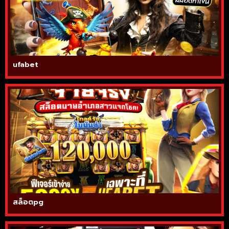
ufabet
สล็อตpg