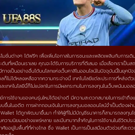
ชั่นต่างๆ ได้ฟรีๆ เพื่อเพิ่มโอกาสในการชนะและเพลิดเพลินกับการเดิ
ระดับที่เหมือนเราเลย คุณจะได้รับการบริการที่ดีเสมอ เมื่อเลือกเราเป็นสถ
ทางเป็นอย่างอื่นได้บนโลกแห่งเว็บคาสิโนออนไลน์ในปัจจุบันนี้ในยุคปัจจุ
ไม่ได้หลงเหลือจากความกระจ่างนี้ เทคโนโลยีแต่ละประการที่หลังตัวเ
 และเทคโนโลยีนี้ก็ไม่แปลกในการมีผลกระทบในการลงทุนในเว็บพนันบอล
ย์การใช้งานของคนรุ่นใหม่ได้อย่างดี มีความสะดวกสบายในการเข้าถึงแล
บบขึ้นในอดีต การฝากถอนเงินในการลงทุนบอลออนไลน์จำเป็นต้องผ่า
 Wallet ได้ถูกพัฒนาขึ้นมา ทำให้ผู้ที่ไม่มีบัญชีธนาคารก็สามารถลงทุนไ
รับความนิยมอย่างแพร่หลาย และมีบทบาทสำคัญในการใช้งานในชีวิตประ
ัยอยู่ในพื้นที่ที่ห่างไกล ซึ่ง Wallet เป็นการเป็นเสมือนตัวช่วยที่สะ