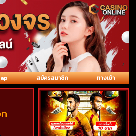
map
สมัครสมาชิก
ทางเข้า
จก