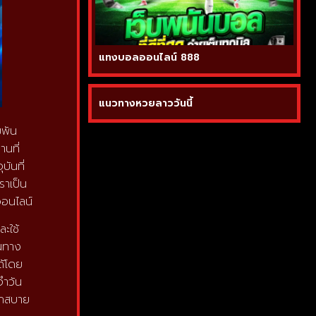
แทงบอลออนไลน์ 888
แนวทางหวยลาววันนี้
มพัน
านที่
บันที่
ราเป็น
ออนไลน์
ะใช้
นทาง
ด้โดย
จำวัน
ดวกสบาย